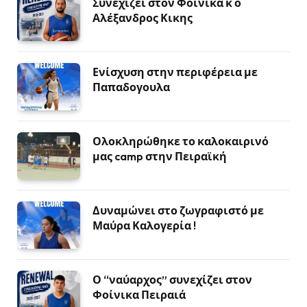
Συνεχίζει στον Φοίνικα κ ο
Αλέξανδρος Κικης
Ενίσχυση στην περιφέρεια με
Παπαδογουλα
Ολοκληρώθηκε το καλοκαιρινό
μας camp στην Πειραϊκή
Δυναμώνει στο ζωγραφιστό με
Μαύρα Καλογερία !
Ο “ναύαρχος” συνεχίζει στον
Φοίνικα Πειραιά