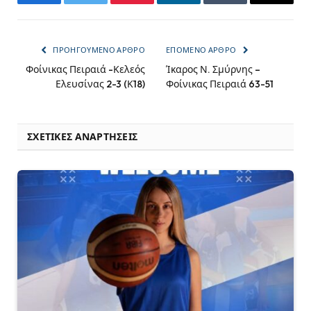
Facebook
Twitter
Pinterest
LinkedIn
Tumblr
Email
ΠΡΟΗΓΟΎΜΕΝΟ ΆΡΘΡΟ
ΕΠΌΜΕΝΟ ΆΡΘΡΟ
Φοίνικας Πειραιά -Κελεός
Ίκαρος Ν. Σμύρνης –
Ελευσίνας 2-3 (Κ18)
Φοίνικας Πειραιά 63-51
ΣΧΕΤΙΚΈΣ ΑΝΑΡΤΉΣΕΙΣ