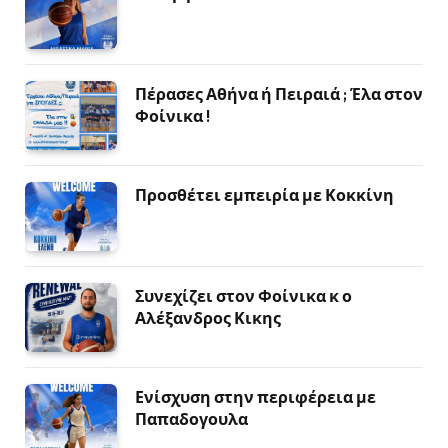
Πέρασες Αθήνα ή Πειραιά ; Έλα στον
Φοίνικα !
Προσθέτει εμπειρία με Κοκκίνη
Συνεχίζει στον Φοίνικα κ ο
Αλέξανδρος Κικης
Ενίσχυση στην περιφέρεια με
Παπαδογουλα