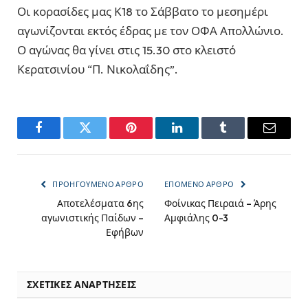
Οι κορασίδες μας Κ18 το Σάββατο το μεσημέρι
αγωνίζονται εκτός έδρας με τον ΟΦΑ Απολλώνιο.
Ο αγώνας θα γίνει στις 15.30 στο κλειστό
Κερατσινίου “Π. Νικολαΐδης”.
Facebook
Twitter
Pinterest
LinkedIn
Tumblr
Email
ΠΡΟΗΓΟΎΜΕΝΟ ΆΡΘΡΟ
ΕΠΌΜΕΝΟ ΆΡΘΡΟ
Αποτελέσματα 6ης
Φοίνικας Πειραιά – Άρης
αγωνιστικής Παίδων –
Αμφιάλης 0-3
Εφήβων
ΣΧΕΤΙΚΈΣ ΑΝΑΡΤΉΣΕΙΣ