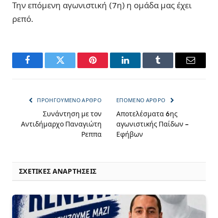
Την επόμενη αγωνιστική (7η) η ομάδα μας έχει
ρεπό.
Facebook
Twitter
Pinterest
LinkedIn
Tumblr
Email
ΠΡΟΗΓΟΎΜΕΝΟ ΆΡΘΡΟ
ΕΠΌΜΕΝΟ ΆΡΘΡΟ
Συνάντηση με τον
Αποτελέσματα 6ης
Αντιδήμαρχο Παναγιώτη
αγωνιστικής Παίδων –
Ρεππα
Εφήβων
ΣΧΕΤΙΚΈΣ ΑΝΑΡΤΉΣΕΙΣ