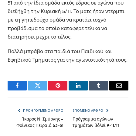
51 από την ίδια ομάδα εκτός έδρας σε αγώνα που
διεξήχθη την Κυριακή 5/11. Το ματς ήταν ντέρμπι
με τη γηπεδούχο ομάδα να κρατάει ισχνό
προβάδισμα το οποίο κατάφερε τελικά να
διατηρήσει μέχρι το τέλος.
Πολλά μπράβο στα παιδιά του Παιδικού και
Εφηβικού Τμήματος για την αγωνιστικότητά τους.
Facebook
Twitter
Pinterest
LinkedIn
Tumblr
Email
ΠΡΟΗΓΟΎΜΕΝΟ ΆΡΘΡΟ
ΕΠΌΜΕΝΟ ΆΡΘΡΟ
Ίκαρος Ν. Σμύρνης –
Πρόγραμμα αγώνων
Φοίνικας Πειραιά 63-51
τμημάτων βόλεϊ 9-11/11