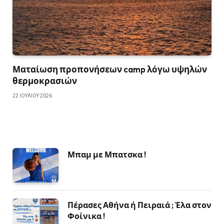
Ματαίωση προπονήσεων camp λόγω υψηλών
θερμοκρασιών
22 ΙΟΥΛΊΟΥ 2026
Μπαμ με Μπατσκα !
Πέρασες Αθήνα ή Πειραιά ; Έλα στον
Φοίνικα !