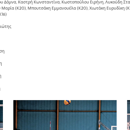
ου Δόμνα, Καστρή Κωνσταντίνα, Κωστοπούλου Ειρήνη, Λυκούδη Στ
αρία (Κ20), Μπουτσάκη Εμμανουέλα (Κ20), Χιωτάκη Ευρυδίκη (Κ2
Κ16)
γιώτης
ση
η
η
η