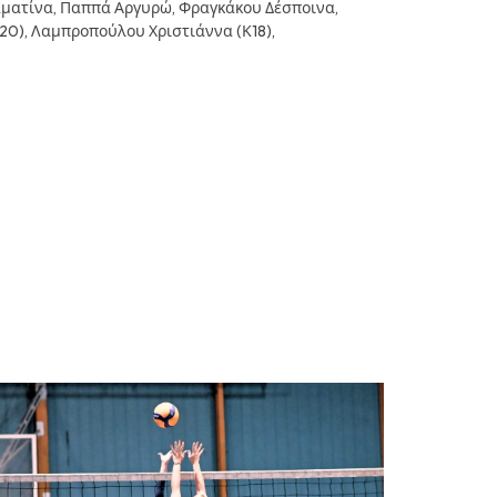
αματίνα, Παππά Αργυρώ, Φραγκάκου Δέσποινα,
0), Λαμπροπούλου Χριστιάννα (Κ18),