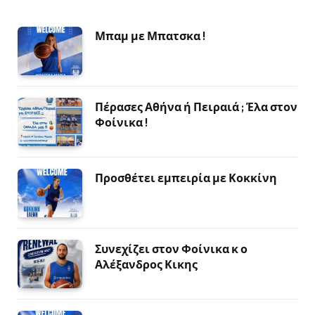
Μπαμ με Μπατσκα !
Πέρασες Αθήνα ή Πειραιά ; Έλα στον
Φοίνικα !
Προσθέτει εμπειρία με Κοκκίνη
Συνεχίζει στον Φοίνικα κ ο
Αλέξανδρος Κικης