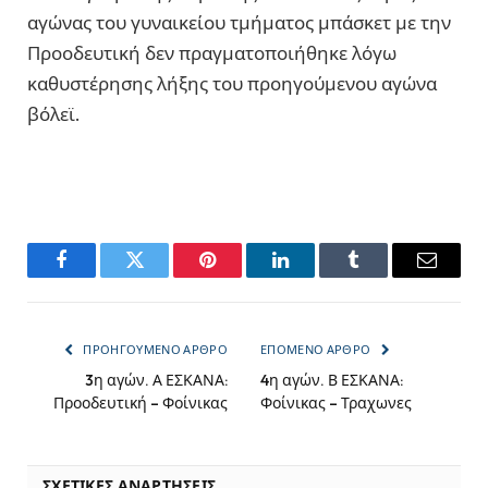
αγώνας του γυναικείου τμήματος μπάσκετ με την
Προοδευτική δεν πραγματοποιήθηκε λόγω
καθυστέρησης λήξης του προηγούμενου αγώνα
βόλεϊ.
Facebook
Twitter
Pinterest
LinkedIn
Tumblr
Email
ΠΡΟΗΓΟΎΜΕΝΟ ΆΡΘΡΟ
ΕΠΌΜΕΝΟ ΆΡΘΡΟ
3η αγών. Α ΕΣΚΑΝΑ:
4η αγών. Β ΕΣΚΑΝΑ:
Προοδευτική – Φοίνικας
Φοίνικας – Τραχωνες
ΣΧΕΤΙΚΈΣ ΑΝΑΡΤΉΣΕΙΣ