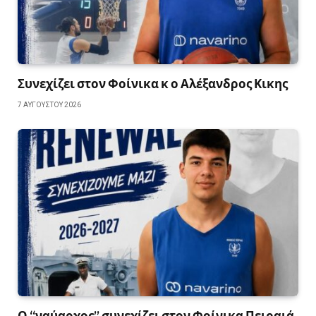
Συνεχίζει στον Φοίνικα κ ο Αλέξανδρος Κικης
7 ΑΥΓΟΎΣΤΟΥ 2026
Ο “ναύαρχος” συνεχίζει στον Φοίνικα Πειραιά