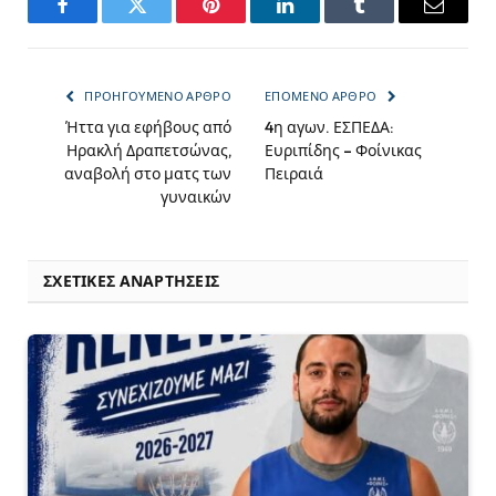
Facebook
Twitter
Pinterest
LinkedIn
Tumblr
Email
ΠΡΟΗΓΟΎΜΕΝΟ ΆΡΘΡΟ
ΕΠΌΜΕΝΟ ΆΡΘΡΟ
Ήττα για εφήβους από
4η αγων. ΕΣΠΕΔΑ:
Ηρακλή Δραπετσώνας,
Ευριπίδης – Φοίνικας
αναβολή στο ματς των
Πειραιά
γυναικών
ΣΧΕΤΙΚΈΣ ΑΝΑΡΤΉΣΕΙΣ