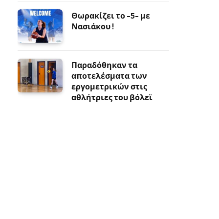
Θωρακίζει το -5- με
Νασιάκου !
Παραδόθηκαν τα
αποτελέσματα των
εργομετρικών στις
αθλήτριες του βόλεϊ