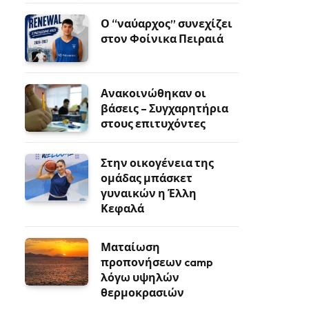
Ο “ναύαρχος” συνεχίζει
στον Φοίνικα Πειραιά
Ανακοινώθηκαν οι
βάσεις – Συγχαρητήρια
στους επιτυχόντες
Στην οικογένεια της
ομάδας μπάσκετ
γυναικών η Έλλη
Κεφαλά
Ματαίωση
προπονήσεων camp
λόγω υψηλών
θερμοκρασιών