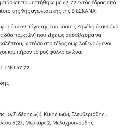
 μπάσκετ που ηττήθηκε με 67-72 εντός έδρας από
αίσιο της 9ης αγωνιστικής της Β ΕΣΚΑΝΑ.
 φορά στον πάγο της του κόουτς Ζηνέλη έκανε ένα
ις δύο παικτών) που είχε ως αποτέλεσμα να
εκαλέπτου, ωστόσο στο τέλος οι φιλοξενούμενοι
χοι και πήραν το ροζ φύλλο αγώνα.
Σ ΓΝΟ 67 72
ίδης
10, Σιδέρης 5(1), Κίκης 15(5), Ελευθεριάδης ,
ελλίου 6(2) , Μερκάρι 2, Μελαχροινούδης