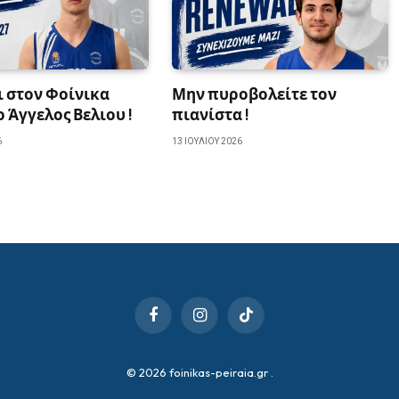
ι στον Φοίνικα
Μην πυροβολείτε τον
ο Άγγελος Βελιου !
πιανίστα !
6
13 ΙΟΥΛΊΟΥ 2026
Facebook
Instagram
TikTok
© 2026 foinikas-peiraia.gr
.