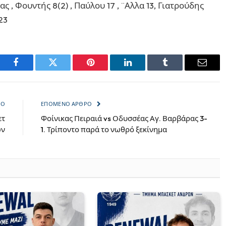
, Φουντής 8(2) , Παύλου 17 , ¨Αλλα 13, Γιατρούδης
23
Facebook
Twitter
Pinterest
LinkedIn
Tumblr
Email
ΡΟ
ΕΠΌΜΕΝΟ ΆΡΘΡΟ
ετ
Φοίνικας Πειραιά vs Οδυσσέας Αγ. Βαρβάρας 3-
ών
1. Τρίποντο παρά το νωθρό ξεκίνημα