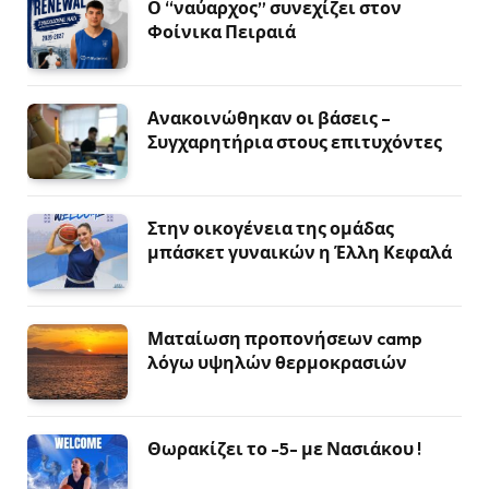
Ο “ναύαρχος” συνεχίζει στον
Φοίνικα Πειραιά
Ανακοινώθηκαν οι βάσεις –
Συγχαρητήρια στους επιτυχόντες
Στην οικογένεια της ομάδας
μπάσκετ γυναικών η Έλλη Κεφαλά
Ματαίωση προπονήσεων camp
λόγω υψηλών θερμοκρασιών
Θωρακίζει το -5- με Νασιάκου !