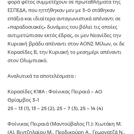
φορά φέτος συμμετέχουν σε πρωταθλήματα της
ΕΣΠΕΔΑ, που ηττήθηκαν μεν με 3-0 στάθηκαν
επάξια και ιδιαίτερα ανταγωνιστικά απέναντι σε
«παραδοσιακές» δυνάμεις του βόλεϊ τις οποίες
αντιμετώπισαν εκτός έδρας, οι μεν Νεανίδες την
Κυριακή βράδυ απέναντι στον ΑΟΝΣ Μίλων, οι δε
Κορασίδες Β, την Κυριακή το μεσημέρι απέναντι
στον Ολυμπιακό.
Αναλυτικά τα αποτελέσματα :
Κορασίδες Κ18Α : Φοίνικας Πειραιά – AO
Θρίαμβος 3-1
25 – 13 (1), 13 – 25 (2), 25 – 7 (3), 25 – 14 (4)
Φοίνικας Πειραιά (Μαντούβαλος Π.): Χιωτάκη Μ.
(Α), Βιντζηλαίου Μ., Περδικούρη Α., Γεωργατζά Ν.,