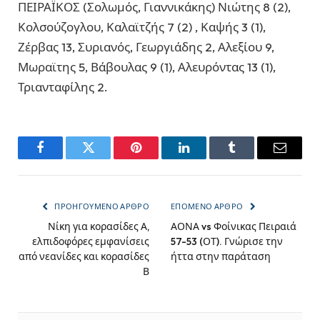
ΠΕΙΡΑΪΚΟΣ (Σολωμός, Γιαννικάκης) Νιώτης 8 (2),
Κολσούζογλου, Καλαϊτζής 7 (2) , Καψής 3 (1),
Ζέρβας 13, Συριανός, Γεωργιάδης 2, Αλεξίου 9,
Μωραϊτης 5, Βάβουλας 9 (1), Αλευρόντας 13 (1),
Τριανταφίλης 2.
Facebook
Twitter
Pinterest
LinkedIn
Tumblr
Email
ΠΡΟΗΓΟΎΜΕΝΟ ΆΡΘΡΟ
ΕΠΌΜΕΝΟ ΆΡΘΡΟ
Νίκη για κορασίδες Α,
ΑΟΝΑ vs Φοίνικας Πειραιά
ελπιδοφόρες εμφανίσεις
57-53 (ΟΤ). Γνώρισε την
από νεανίδες και κορασίδες
ήττα στην παράταση
Β