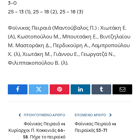
3-0
25 – 13 (1), 25 – 18 (2), 25 – 18 (3)
Φοίνικας Πειραιά (Μαντούβαλος Π.) : Χιωτάκη Ε.
(Α), Κωστοπούλου Μ., Μπουτσάκη Ε., Βιντζηλαίου
Μ. Μαστοράκη Δ., Περδικούρη Α., Λαμπροπούλου
Χ. (λ), Χιωτάκη Μ., Γιάννου Ε., Γεωργατζά Ν.,
Φιλιππακοπούλου Β. (λ).
Facebook
Twitter
Pinterest
LinkedIn
Tumblr
Email
ΠΡΟΗΓΟΎΜΕΝΟ ΆΡΘΡΟ
ΕΠΌΜΕΝΟ ΆΡΘΡΟ
Φοίνικας Πειραιά vs
Φοίνικας Πειραιά vs
Κυρίαρχοι Π. Κοκκινιάς 66-
Πειραϊκός 53-71
58. Πήρε το πειραϊκό