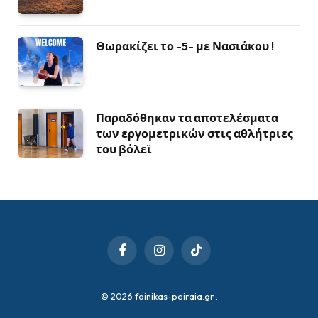
Θωρακίζει το -5- με Νασιάκου !
Παραδόθηκαν τα αποτελέσματα
των εργομετρικών στις αθλήτριες
του βόλεϊ
Facebook
Instagram
TikTok
© 2026 foinikas-peiraia.gr
.