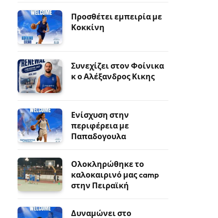
Προσθέτει εμπειρία με
Κοκκίνη
Συνεχίζει στον Φοίνικα
κ ο Αλέξανδρος Κικης
Ενίσχυση στην
περιφέρεια με
Παπαδογουλα
Ολοκληρώθηκε το
καλοκαιρινό μας camp
στην Πειραϊκή
Δυναμώνει στο