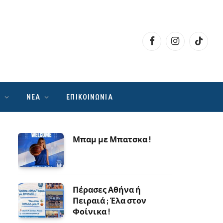
Facebook
Instagram
TikTok
Ν
ΝΕΑ
ΕΠΙΚΟΙΝΩΝΙΑ
Μπαμ με Μπατσκα !
Πέρασες Αθήνα ή
Πειραιά ; Έλα στον
Φοίνικα !