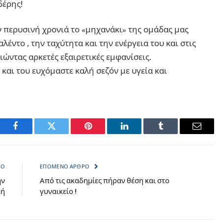
δέρης!
 περυσινή χρονιά το «μηχανάκι» της ομάδας μας
λέντο , την ταχύτητα και την ενέργεια του και στις
ώντας αρκετές εξαιρετικές εμφανίσεις.
και του ευχόμαστε καλή σεζόν με υγεία και
Facebook
Twitter
Pinterest
LinkedIn
Tumblr
Email
ΡΟ
ΕΠΌΜΕΝΟ ΆΡΘΡΟ
ην
Από τις ακαδημίες πήραν θέση και στο
κή
γυναικείο !