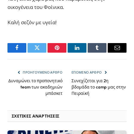
οικογένεια του Φοίνικα.
Καλή σεζόν με υγεία!
Facebook
Twitter
Pinterest
LinkedIn
Tumblr
Email
ΠΡΟΗΓΟΎΜΕΝΟ ΆΡΘΡΟ
ΕΠΌΜΕΝΟ ΆΡΘΡΟ
Δυναμώνει το προπονητικό
Συνεχίζεται για 2η
team των ακαδημιών
βδομάδα το camp μας στην
μπάσκετ
Πειραϊκή
ΣΧΕΤΙΚΈΣ ΑΝΑΡΤΉΣΕΙΣ