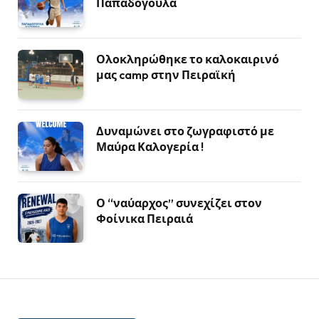
Παπαδογουλα
Ολοκληρώθηκε το καλοκαιρινό
μας camp στην Πειραϊκή
Δυναμώνει στο ζωγραφιστό με
Μαύρα Καλογερία !
Ο “ναύαρχος” συνεχίζει στον
Φοίνικα Πειραιά