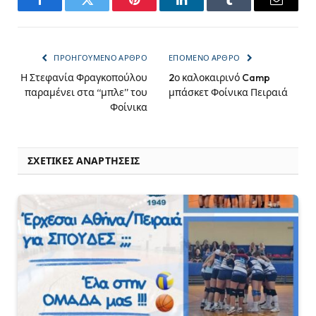
Facebook
Twitter
Pinterest
LinkedIn
Tumblr
Email
ΠΡΟΗΓΟΎΜΕΝΟ ΆΡΘΡΟ
ΕΠΌΜΕΝΟ ΆΡΘΡΟ
Η Στεφανία Φραγκοπούλου
2ο καλοκαιρινό Camp
παραμένει στα “μπλε” του
μπάσκετ Φοίνικα Πειραιά
Φοίνικα
ΣΧΕΤΙΚΈΣ ΑΝΑΡΤΉΣΕΙΣ