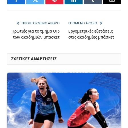
Facebook
Twitter
Pinterest
LinkedIn
Tumblr
Email
ΠΡΟΗΓΟΎΜΕΝΟ ΆΡΘΡΟ
ΕΠΌΜΕΝΟ ΆΡΘΡΟ
Πρωτιές για το τμήμα U13
Εργομετρικές εξετάσεις
των ακαδημιών μπάσκετ
στις ακαδημίες μπάσκετ
ΣΧΕΤΙΚΈΣ ΑΝΑΡΤΉΣΕΙΣ