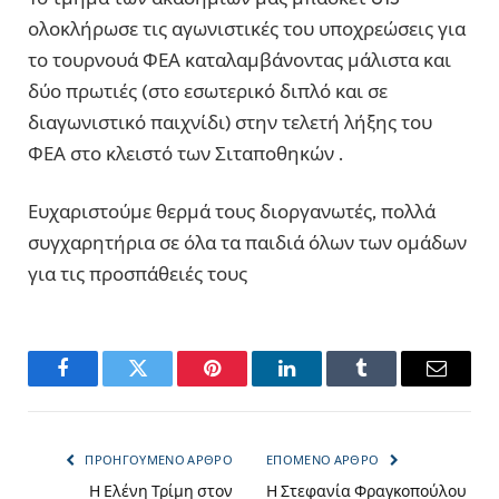
ολοκλήρωσε τις αγωνιστικές του υποχρεώσεις για
το τουρνουά ΦΕΑ καταλαμβάνοντας μάλιστα και
δύο πρωτιές (στο εσωτερικό διπλό και σε
διαγωνιστικό παιχνίδι) στην τελετή λήξης του
ΦΕΑ στο κλειστό των Σιταποθηκών .
Ευχαριστούμε θερμά τους διοργανωτές, πολλά
συγχαρητήρια σε όλα τα παιδιά όλων των ομάδων
για τις προσπάθειές τους
Facebook
Twitter
Pinterest
LinkedIn
Tumblr
Email
ΠΡΟΗΓΟΎΜΕΝΟ ΆΡΘΡΟ
ΕΠΌΜΕΝΟ ΆΡΘΡΟ
Η Ελένη Τρίμη στον
Η Στεφανία Φραγκοπούλου