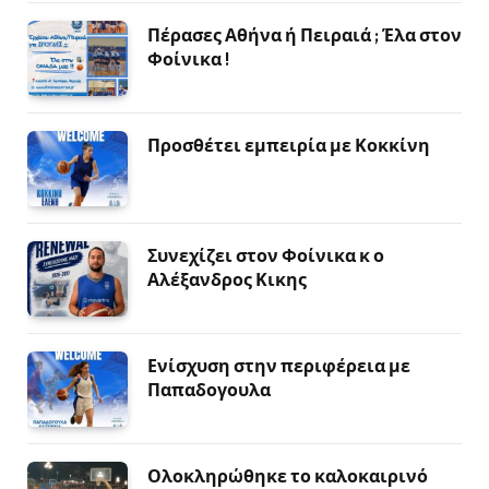
Πέρασες Αθήνα ή Πειραιά ; Έλα στον
Φοίνικα !
Προσθέτει εμπειρία με Κοκκίνη
Συνεχίζει στον Φοίνικα κ ο
Αλέξανδρος Κικης
Ενίσχυση στην περιφέρεια με
Παπαδογουλα
Ολοκληρώθηκε το καλοκαιρινό