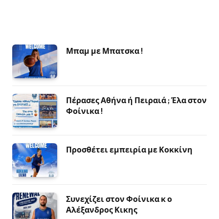
Μπαμ με Μπατσκα !
Πέρασες Αθήνα ή Πειραιά ; Έλα στον
Φοίνικα !
Προσθέτει εμπειρία με Κοκκίνη
Συνεχίζει στον Φοίνικα κ ο
Αλέξανδρος Κικης