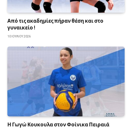
Από τις ακαδημίες πήραν θέση και στο
γυναικείο !
10 ΙΟΥΛΊΟΥ 2026
Η Γωγώ Κουκουλα στον Φοίνικα Πειραιά