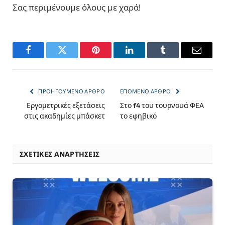
Σας περιμένουμε όλους με χαρά!
Facebook
Twitter
Pinterest
LinkedIn
Tumblr
Email
ΠΡΟΗΓΟΎΜΕΝΟ ΆΡΘΡΟ
ΕΠΌΜΕΝΟ ΆΡΘΡΟ
Εργομετρικές εξετάσεις
Στο f4 του τουρνουά ΦΕΑ
στις ακαδημίες μπάσκετ
το εφηβικό
ΣΧΕΤΙΚΈΣ ΑΝΑΡΤΉΣΕΙΣ