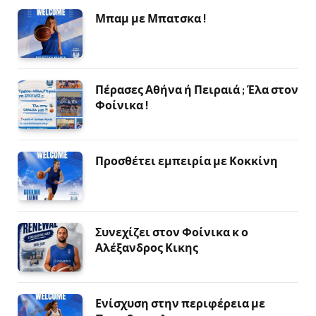
Μπαμ με Μπατσκα !
Πέρασες Αθήνα ή Πειραιά ; Έλα στον
Φοίνικα !
Προσθέτει εμπειρία με Κοκκίνη
Συνεχίζει στον Φοίνικα κ ο
Αλέξανδρος Κικης
Ενίσχυση στην περιφέρεια με