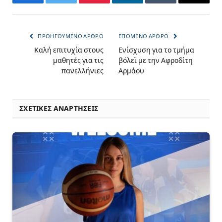
Facebook
Twitter
Pinterest
LinkedIn
Tumblr
Email
ΠΡΟΗΓΟΎΜΕΝΟ ΆΡΘΡΟ
ΕΠΌΜΕΝΟ ΆΡΘΡΟ
Καλή επιτυχία στους
Ενίσχυση για το τμήμα
μαθητές για τις
βόλεϊ με την Αφροδίτη
πανελλήνιες
Αρμάου
ΣΧΕΤΙΚΈΣ ΑΝΑΡΤΉΣΕΙΣ