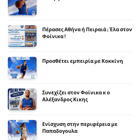
Πέρασες Αθήνα ή Πειραιά ; Έλα στον
Φοίνικα !
Προσθέτει εμπειρία με Κοκκίνη
Συνεχίζει στον Φοίνικα κ ο
Αλέξανδρος Κικης
Ενίσχυση στην περιφέρεια με
Παπαδογουλα