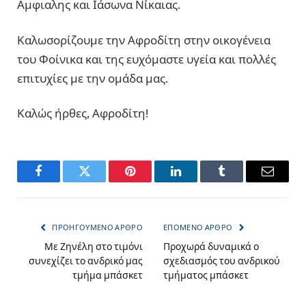
Αμφιαλης και Ιάσωνα Νίκαιας.
Καλωσορίζουμε την Αφροδίτη στην οικογένεια
του Φοίνικα και της ευχόμαστε υγεία και πολλές
επιτυχίες με την ομάδα μας.
Καλώς ήρθες, Αφροδίτη!
Facebook
Twitter
Pinterest
LinkedIn
Tumblr
Email
ΠΡΟΗΓΟΎΜΕΝΟ ΆΡΘΡΟ
ΕΠΌΜΕΝΟ ΆΡΘΡΟ
Με Ζηνέλη στο τιμόνι
Προχωρά δυναμικά ο
συνεχίζει το ανδρικό μας
σχεδιασμός του ανδρικού
τμήμα μπάσκετ
τμήματος μπάσκετ