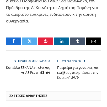
Δικτύου Οδοφωτισμού Λεωνίδα Μανωλάκο, τον
Πρόεδρο της Α’ Κοινότητας Δημήτρη Πεφάνη για
το αμέριστο ειλικρινές ενδιαφέρον κ την άριστη
συνεργασία.
Facebook
Twitter
Pinterest
LinkedIn
Tumblr
Email
ΠΡΟΗΓΟΎΜΕΝΟ ΆΡΘΡΟ
ΕΠΌΜΕΝΟ ΆΡΘΡΟ
Κύπελλο ΕΣΚΑΝΑ : Φοίνικας
Πρεμιέρα για γυναίκες και
vs ΑΕ Ρέντη 63-64
εφήβους στο μπάσκετ την
Κυριακή 29/9
ΣΧΕΤΙΚΈΣ ΑΝΑΡΤΉΣΕΙΣ