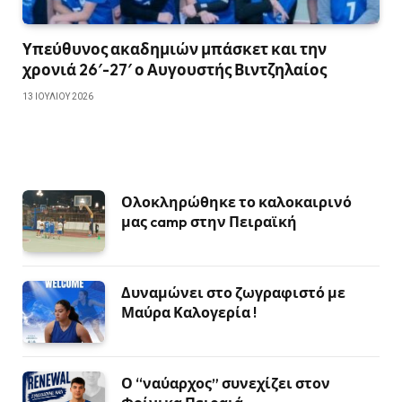
Υπεύθυνος ακαδημιών μπάσκετ και την
χρονιά 26′-27′ ο Αυγουστής Βιντζηλαίος
13 ΙΟΥΛΊΟΥ 2026
Ολοκληρώθηκε το καλοκαιρινό
μας camp στην Πειραϊκή
Δυναμώνει στο ζωγραφιστό με
Μαύρα Καλογερία !
Ο “ναύαρχος” συνεχίζει στον