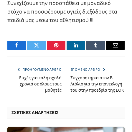
Σ
υνεχίζουμε την προσπάθεια με μοναδικό
στόχο να προσφέρουμε υγιείς διεξόδους στα
παιδιά μας μέσω του αθλητισμού !!!
Facebook
Twitter
Pinterest
LinkedIn
Tumblr
Email
ΠΡΟΗΓΟΎΜΕΝΟ ΆΡΘΡΟ
ΕΠΌΜΕΝΟ ΆΡΘΡΟ
Ευχές για καλή σχολή
Συγχαρητήρια στον Β.
χρονιά σε όλους τους
Λιόλιο για την επανεκλογή
μαθητές
του στην προεδρία της ΕΟΚ
ΣΧΕΤΙΚΈΣ ΑΝΑΡΤΉΣΕΙΣ