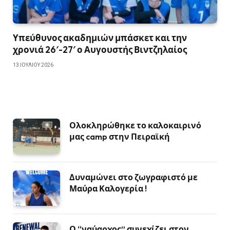
Υπεύθυνος ακαδημιών μπάσκετ και την
χρονιά 26′-27′ ο Αυγουστής Βιντζηλαίος
13 ΙΟΥΛΊΟΥ 2026
Ολοκληρώθηκε το καλοκαιρινό
μας camp στην Πειραϊκή
Δυναμώνει στο ζωγραφιστό με
Μαύρα Καλογερία !
Ο “ναύαρχος” συνεχίζει στον