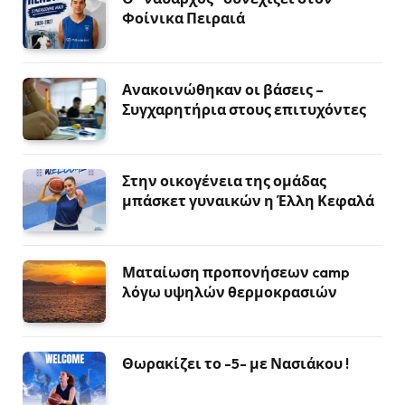
Φοίνικα Πειραιά
Ανακοινώθηκαν οι βάσεις –
Συγχαρητήρια στους επιτυχόντες
Στην οικογένεια της ομάδας
μπάσκετ γυναικών η Έλλη Κεφαλά
Ματαίωση προπονήσεων camp
λόγω υψηλών θερμοκρασιών
Θωρακίζει το -5- με Νασιάκου !