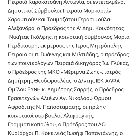
Πειραιά Καρακατσάνη Αντωνία, οι εντεταλμένοι
Δημοτικοί Σύμβουλοι Πειραιά Μαρκαριάν
Χαρουτιούν και Τουμαζάτου Γερασιμούλα-
Αλεξάνδρα, ο Πρόεδρος της Α’ Δημ. Κοινότητας
Νικήτας Γκόλφης, η κοινοτική σύμβουλος Μαρία
Περδικούρη, εκ μέρους της Ιεράς Μητρόπολης
Πειραιά οι π. Ιωάννης και Μιλτιάδης, ο πρόεδρος
των ποινικολόγων Πειραιά δικηγόρος Ιω. Γλύκας,
ο Πρόεδρος της ΜΚΟ «Μέριμνα Ζωής», ιατρός
Δημήτρης Θεοδωρουλέας, ο Δ/ντης IEK AΛΦA
Ομίλου ΞYNH κ. Δημήτρης Σαρρής, ο Πρόεδρος
Ερασιτεχνών Αλιέων Αγ. Νικολάου Όρμου
Αφροδίτης Ν. Παπασταμάτης, οι πρώην
κοινοτικοί σύμβουλοι Αλιφραγκής,
Γραμματικοπούλου, ο Πρόεδρος του ΑΟ
Κυρίαρχοι Π. Κοκκινιάς Ιωσήφ Παπαγιάννης, ο