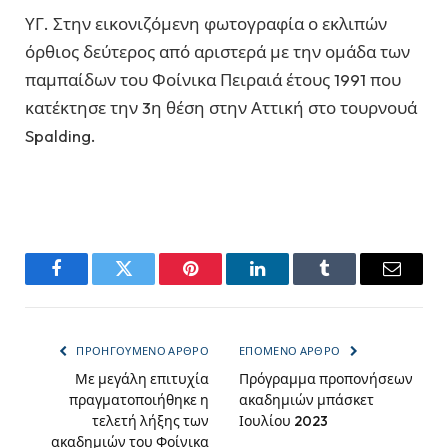
ΥΓ. Στην εικονιζόμενη φωτογραφία ο εκλιπών
όρθιος δεύτερος από αριστερά με την ομάδα των
παμπαίδων του Φοίνικα Πειραιά έτους 1991 που
κατέκτησε την 3η θέση στην Αττική στο τουρνουά
Spalding.
Facebook
Twitter
Pinterest
LinkedIn
Tumblr
Email
ΠΡΟΗΓΟΎΜΕΝΟ ΆΡΘΡΟ
ΕΠΌΜΕΝΟ ΆΡΘΡΟ
Με μεγάλη επιτυχία
Πρόγραμμα προπονήσεων
πραγματοποιήθηκε η
ακαδημιών μπάσκετ
τελετή λήξης των
Ιουλίου 2023
ακαδημιών του Φοίνικα