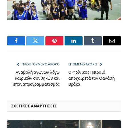
Facebook
Twitter
Pinterest
LinkedIn
Tumblr
Email
ΠΡΟΗΓΟΎΜΕΝΟ ΆΡΘΡΟ
ΕΠΌΜΕΝΟ ΆΡΘΡΟ
Αναβολή αγώνων λόγω
Ο Φοίνικας Πειραιά
καιρικών συνθηκών και
αποχαιρετά τον Θανάση
επαναπρογραμματισμός
Βράκα
ΣΧΕΤΙΚΈΣ ΑΝΑΡΤΉΣΕΙΣ