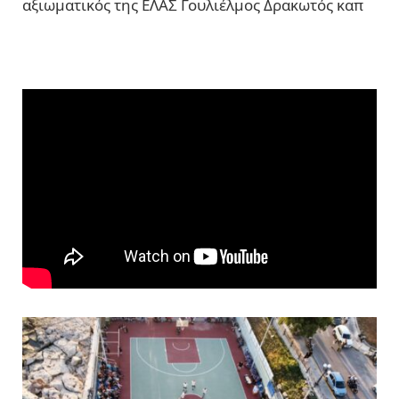
αξιωματικός της ΕΛΑΣ Γουλιέλμος Δρακωτός καπ