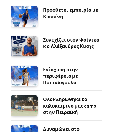
Προσθέτει εμπειρία με
Κοκκίνη
Συνεχίζει στον Φοίνικα
κ ο Αλέξανδρος Κικης
Ενίσχυση στην
περιφέρεια με
Παπαδογουλα
Ολοκληρώθηκε το
καλοκαιρινό μας camp
στην Πειραϊκή
Δυναμώνει στο