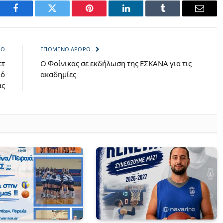
Facebook
Twitter
Pinterest
LinkedIn
Tumblr
Email
ΡΟ
ΕΠΌΜΕΝΟ ΆΡΘΡΟ
ετ
Ο Φοίνικας σε εκδήλωση της ΕΣΚΑΝΑ για τις
μό
ακαδημίες
ας