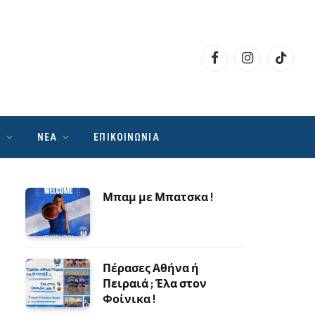
Facebook
Instagram
TikTok
Ν
ΝΕΑ
ΕΠΙΚΟΙΝΩΝΙΑ
Μπαμ με Μπατσκα !
Πέρασες Αθήνα ή
Πειραιά ; Έλα στον
Φοίνικα !