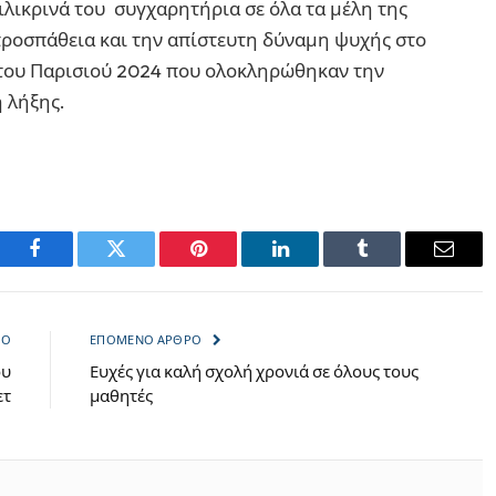
ειλικρινά του συγχαρητήρια σε όλα τα μέλη της
προσπάθεια και την απίστευτη δύναμη ψυχής στο
του Παρισιού 2024 που ολοκληρώθηκαν την
 λήξης.
Facebook
Twitter
Pinterest
LinkedIn
Tumblr
Email
ΡΟ
ΕΠΌΜΕΝΟ ΆΡΘΡΟ
ου
Ευχές για καλή σχολή χρονιά σε όλους τους
ετ
μαθητές