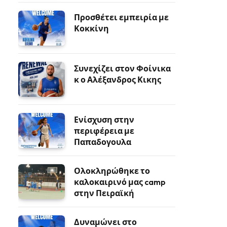
Προσθέτει εμπειρία με
Κοκκίνη
Συνεχίζει στον Φοίνικα
κ ο Αλέξανδρος Κικης
Ενίσχυση στην
περιφέρεια με
Παπαδογουλα
Ολοκληρώθηκε το
καλοκαιρινό μας camp
στην Πειραϊκή
Δυναμώνει στο