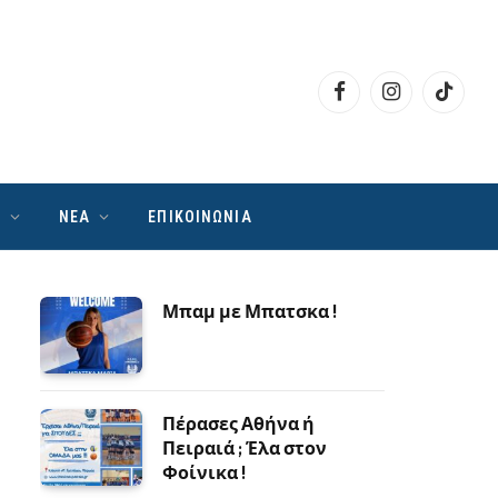
Facebook
Instagram
TikTok
Ν
ΝΕΑ
ΕΠΙΚΟΙΝΩΝΙΑ
Μπαμ με Μπατσκα !
Πέρασες Αθήνα ή
Πειραιά ; Έλα στον
Φοίνικα !