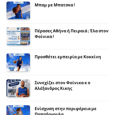
Μπαμ με Μπατσκα !
Πέρασες Αθήνα ή Πειραιά ; Έλα στον
Φοίνικα !
Προσθέτει εμπειρία με Κοκκίνη
Συνεχίζει στον Φοίνικα κ ο
Αλέξανδρος Κικης
Ενίσχυση στην περιφέρεια με
Παπαδογουλα