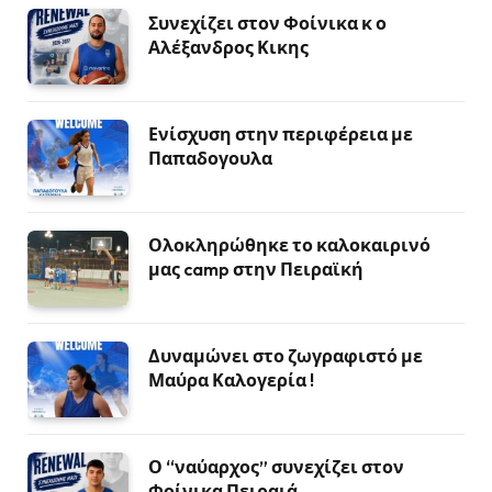
Συνεχίζει στον Φοίνικα κ ο
Αλέξανδρος Κικης
Ενίσχυση στην περιφέρεια με
Παπαδογουλα
Ολοκληρώθηκε το καλοκαιρινό
μας camp στην Πειραϊκή
Δυναμώνει στο ζωγραφιστό με
Μαύρα Καλογερία !
Ο “ναύαρχος” συνεχίζει στον
Φοίνικα Πειραιά