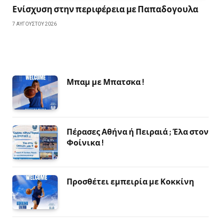
Ενίσχυση στην περιφέρεια με Παπαδογουλα
7 ΑΥΓΟΎΣΤΟΥ 2026
Μπαμ με Μπατσκα !
Πέρασες Αθήνα ή Πειραιά ; Έλα στον
Φοίνικα !
Προσθέτει εμπειρία με Κοκκίνη