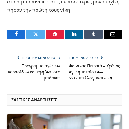
στα ριμπάουντ και στις περισσότερες μονομαχίες
πήραν την πρώτη τους νίκη.
Facebook
Twitter
Pinterest
LinkedIn
Tumblr
Email
ΠΡΟΗΓΟΎΜΕΝΟ ΆΡΘΡΟ
ΕΠΌΜΕΝΟ ΆΡΘΡΟ
Πρόγραμμα αγώνων
Φοίνικας Πειραιά – Κρόνος
κορασίδων και εφήβων στο
Αγ. Δημητρίου 44-
μπάσκετ
53 (κύπελλο γυναικών)
ΣΧΕΤΙΚΈΣ ΑΝΑΡΤΉΣΕΙΣ