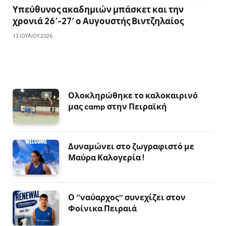
Υπεύθυνος ακαδημιών μπάσκετ και την
χρονιά 26′-27′ ο Αυγουστής Βιντζηλαίος
13 ΙΟΥΛΊΟΥ 2026
Ολοκληρώθηκε το καλοκαιρινό
μας camp στην Πειραϊκή
Δυναμώνει στο ζωγραφιστό με
Μαύρα Καλογερία !
Ο “ναύαρχος” συνεχίζει στον
Φοίνικα Πειραιά