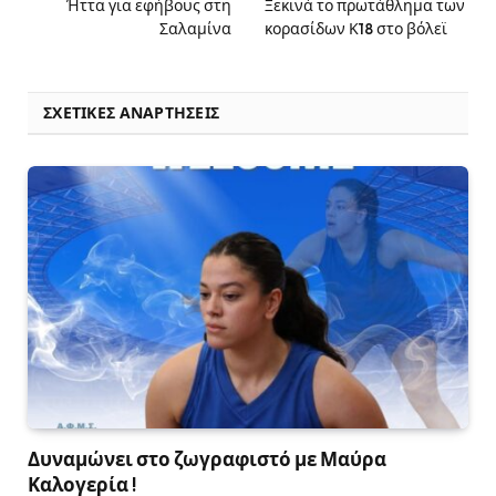
Ήττα για εφήβους στη
Ξεκινά το πρωτάθλημα των
Σαλαμίνα
κορασίδων Κ18 στο βόλεϊ
ΣΧΕΤΙΚΈΣ ΑΝΑΡΤΉΣΕΙΣ
Δυναμώνει στο ζωγραφιστό με Μαύρα
Καλογερία !