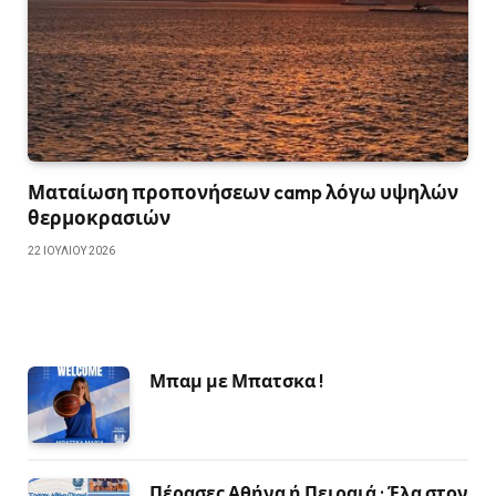
Ματαίωση προπονήσεων camp λόγω υψηλών
θερμοκρασιών
22 ΙΟΥΛΊΟΥ 2026
Μπαμ με Μπατσκα !
Πέρασες Αθήνα ή Πειραιά ; Έλα στον