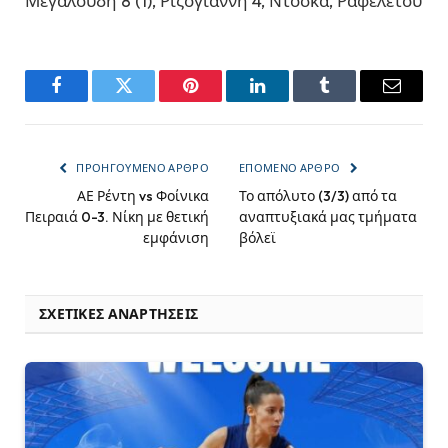
Μεγαλούδη 8 (1), Ριζογιάννη 4, Ντόσκα, Ραφελέτου
Facebook
Twitter
Pinterest
LinkedIn
Tumblr
Email
ΠΡΟΗΓΟΎΜΕΝΟ ΆΡΘΡΟ
ΕΠΌΜΕΝΟ ΆΡΘΡΟ
ΑΕ Ρέντη vs Φοίνικα
Το απόλυτο (3/3) από τα
Πειραιά 0-3. Νίκη με θετική
αναπτυξιακά μας τμήματα
εμφάνιση
βόλεϊ
ΣΧΕΤΙΚΈΣ ΑΝΑΡΤΉΣΕΙΣ