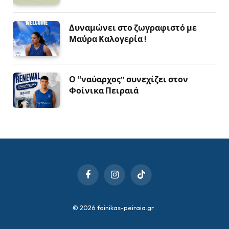
Δυναμώνει στο ζωγραφιστό με
Μαύρα Καλογερία !
Ο “ναύαρχος” συνεχίζει στον
Φοίνικα Πειραιά
Facebook
Instagram
TikTok
© 2026 foinikas-peiraia.gr
.