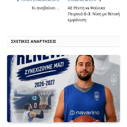
ΠΡΟΗΓΟΎΜΕΝΟ ΆΡΘΡΟ
ΕΠΌΜΕΝΟ ΆΡΘΡΟ
Κι ανεβαίνει …
ΑΕ Ρέντη vs Φοίνικα
Πειραιά 0-3. Νίκη με θετική
εμφάνιση
ΣΧΕΤΙΚΈΣ ΑΝΑΡΤΉΣΕΙΣ