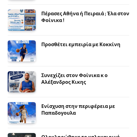
Πέρασες Αθήνα ή Πειραιά ; Έλα στον
Φοίνικα !
Προσθέτει εμπειρία με Κοκκίνη
Συνεχίζει στον Φοίνικα κ ο
Αλέξανδρος Κικης
Ενίσχυση στην περιφέρεια με
Παπαδογουλα
Ολοκληρώθηκε το καλοκαιρινό