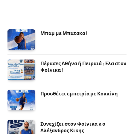
Μπαμ με Μπατσκα !
Πέρασες Αθήνα ή Πειραιά ; Έλα στον
Φοίνικα !
Προσθέτει εμπειρία με Κοκκίνη
Συνεχίζει στον Φοίνικα κ ο
Αλέξανδρος Κικης