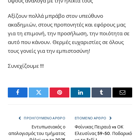
ύψους ανάλογα με την ηλικία τους
Αξίζουν πολλά μπράβο στον υπεύθυνο
ακαδημιών, στους προπονητές και εφόρους μας
για τη επιμονή, την προσήλωση, την ποιότητα σε
αυτό που κάνουν. Θερμές ευχαριστίες σε όλους
τους γονείς για την εμπιστοσύνη!
Συνεχίζουμε !!!
Facebook
Twitter
Pinterest
LinkedIn
Tumblr
Email
ΠΡΟΗΓΟΎΜΕΝΟ ΆΡΘΡΟ
ΕΠΌΜΕΝΟ ΆΡΘΡΟ
Εντυπωσιακός ο
Φοίνικας Πειραιά vs ΟΚ
απολογισμός του τμήματος
Ελευσίνας 59-50. Ποδαρικό