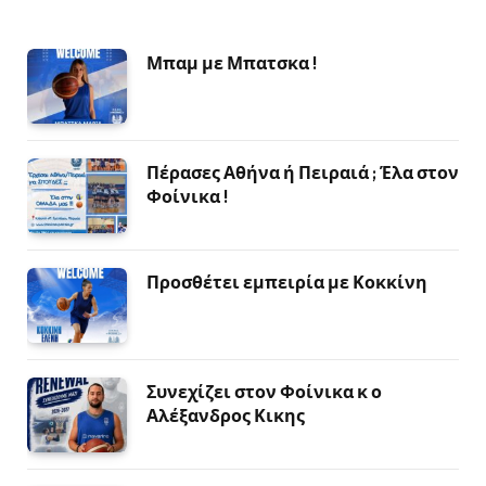
Μπαμ με Μπατσκα !
Πέρασες Αθήνα ή Πειραιά ; Έλα στον
Φοίνικα !
Προσθέτει εμπειρία με Κοκκίνη
Συνεχίζει στον Φοίνικα κ ο
Αλέξανδρος Κικης