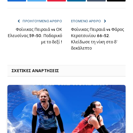
Facebook
Twitter
Pinterest
LinkedIn
Tumblr
Email
ΠΡΟΗΓΟΎΜΕΝΟ ΆΡΘΡΟ
ΕΠΌΜΕΝΟ ΆΡΘΡΟ
Φοίνικας Πειραιά vs ΟΚ
Φοίνικας Πειραιά vs Φάρος
Ελευσίνας 59-50. Ποδαρικό
Κερατσινίου 66-52.
με το δεξί !
Κλείδωσε τη νίκη στο δ’
δεκάλεπτο
ΣΧΕΤΙΚΈΣ ΑΝΑΡΤΉΣΕΙΣ