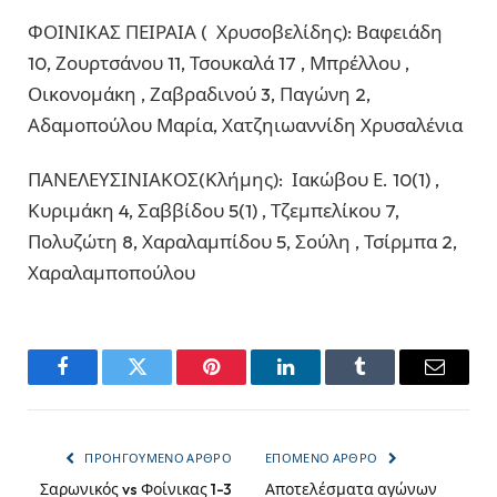
ΦΟΙΝΙΚΑΣ ΠΕΙΡΑΙΑ ( Χρυσοβελίδης): Βαφειάδη
10, Ζουρτσάνου 11, Τσουκαλά 17 , Μπρέλλου ,
Οικονομάκη , Ζαβραδινού 3, Παγώνη 2,
Αδαμοπούλου Μαρία, Χατζηιωαννίδη Χρυσαλένια
ΠΑΝΕΛΕΥΣΙΝΙΑΚΟΣ(Κλήμης): Ιακώβου Ε. 10(1) ,
Κυριμάκη 4, Σαββίδου 5(1) , Τζεμπελίκου 7,
Πολυζώτη 8, Χαραλαμπίδου 5, Σούλη , Τσίρμπα 2,
Χαραλαμποπούλου
Facebook
Twitter
Pinterest
LinkedIn
Tumblr
Email
ΠΡΟΗΓΟΎΜΕΝΟ ΆΡΘΡΟ
ΕΠΌΜΕΝΟ ΆΡΘΡΟ
Σαρωνικός vs Φοίνικας 1-3
Αποτελέσματα αγώνων