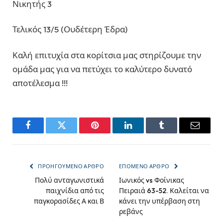
Νικητής 3
Τελικός 13/5 (Ουδέτερη Έδρα)
Καλή επιτυχία στα κορίτσια μας στηρίζουμε την
ομάδα μας για να πετύχει το καλύτερο δυνατό
αποτέλεσμα !!!
Facebook
Twitter
Pinterest
LinkedIn
Tumblr
Email
ΠΡΟΗΓΟΎΜΕΝΟ ΆΡΘΡΟ
ΕΠΌΜΕΝΟ ΆΡΘΡΟ
Πολύ ανταγωνιστικά
Ιωνικός vs Φοίνικας
παιχνίδια από τις
Πειραιά 63-52. Καλείται να
παγκορασίδες Α και Β
κάνει την υπέρβαση στη
ρεβάνς