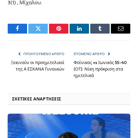
3(1) , Μίχαλου.
Facebook
Twitter
Pinterest
LinkedIn
Tumblr
Email
ΠΡΟΗΓΟΎΜΕΝΟ ΆΡΘΡΟ
ΕΠΌΜΕΝΟ ΆΡΘΡΟ
Ξεκινούν οι προημιτελικοί
Φοίνικας vs Ιωνικός 55-40
της Α ΕΣΚΑΝΑ Γυναικών
(ΟΤ). Νίκη πρόκριση στα
ημιτελικά
ΣΧΕΤΙΚΈΣ ΑΝΑΡΤΉΣΕΙΣ