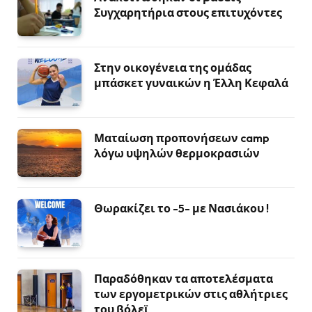
Συγχαρητήρια στους επιτυχόντες
Στην οικογένεια της ομάδας
μπάσκετ γυναικών η Έλλη Κεφαλά
Ματαίωση προπονήσεων camp
λόγω υψηλών θερμοκρασιών
Θωρακίζει το -5- με Νασιάκου !
Παραδόθηκαν τα αποτελέσματα
των εργομετρικών στις αθλήτριες
του βόλεϊ