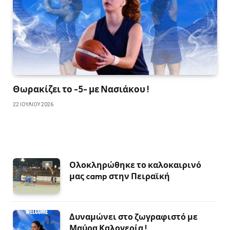
Θωρακίζει το -5- με Νασιάκου !
22 ΙΟΥΛΊΟΥ 2026
Ολοκληρώθηκε το καλοκαιρινό
μας camp στην Πειραϊκή
Δυναμώνει στο ζωγραφιστό με
Μαύρα Καλογερία !