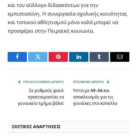
και τον σύλλογο διδασκόντων για την
εμπιστοσύνη. Η συνεργασία σχολικής κοινότητας
και τοπικού αθλητισμού μόνο καλά μπορεί να
προσφέρει στην Πειραϊκή κοινωνία.
Facebook
Twitter
Pinterest
LinkedIn
Tumblr
Email
ΠΡΟΗΓΟΎΜΕΝΟ ΆΡΘΡΟ
ΕΠΌΜΕΝΟ ΆΡΘΡΟ
Σε ρυθμούς φουλ
Ήττα με 49-54 και
προετοιμασίας το
αποκλεισμός για τις
γυναικείο τμήμα βόλεϊ
γυναίκες στο κύπελλο
ΣΧΕΤΙΚΈΣ ΑΝΑΡΤΉΣΕΙΣ