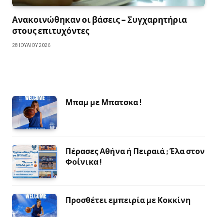
Ανακοινώθηκαν οι βάσεις – Συγχαρητήρια
στους επιτυχόντες
28 ΙΟΥΛΊΟΥ 2026
Μπαμ με Μπατσκα !
Πέρασες Αθήνα ή Πειραιά ; Έλα στον
Φοίνικα !
Προσθέτει εμπειρία με Κοκκίνη