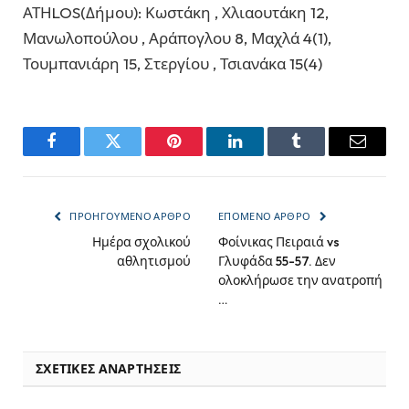
ΑΤΗLOS(Δήμου): Κωστάκη , Χλιαουτάκη 12,
Μανωλοπούλου , Αράπογλου 8, Μαχλά 4(1),
Τουμπανιάρη 15, Στεργίου , Τσιανάκα 15(4)
Facebook
Twitter
Pinterest
LinkedIn
Tumblr
Email
ΠΡΟΗΓΟΎΜΕΝΟ ΆΡΘΡΟ
ΕΠΌΜΕΝΟ ΆΡΘΡΟ
Ημέρα σχολικού
Φοίνικας Πειραιά vs
αθλητισμού
Γλυφάδα 55-57. Δεν
ολοκλήρωσε την ανατροπή
…
ΣΧΕΤΙΚΈΣ ΑΝΑΡΤΉΣΕΙΣ