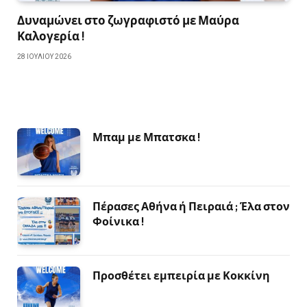
Δυναμώνει στο ζωγραφιστό με Μαύρα
Καλογερία !
28 ΙΟΥΛΊΟΥ 2026
Μπαμ με Μπατσκα !
Πέρασες Αθήνα ή Πειραιά ; Έλα στον
Φοίνικα !
Προσθέτει εμπειρία με Κοκκίνη