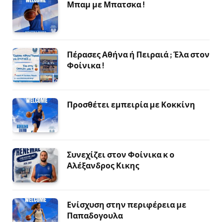
Μπαμ με Μπατσκα !
Πέρασες Αθήνα ή Πειραιά ; Έλα στον
Φοίνικα !
Προσθέτει εμπειρία με Κοκκίνη
Συνεχίζει στον Φοίνικα κ ο
Αλέξανδρος Κικης
Ενίσχυση στην περιφέρεια με
Παπαδογουλα