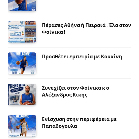
Πέρασες Αθήνα ή Πειραιά ; Έλα στον
Φοίνικα !
Προσθέτει εμπειρία με Κοκκίνη
Συνεχίζει στον Φοίνικα κ ο
Αλέξανδρος Κικης
Ενίσχυση στην περιφέρεια με
Παπαδογουλα