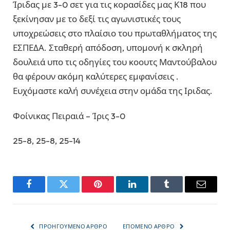
Ίριδας με 3-0 σετ για τις κορασίδες μας Κ18 που
ξεκίνησαν με το δεξί τις αγωνιστικές τους
υποχρεώσεις στο πλαίσιο του πρωταθλήματος της
ΕΣΠΕΔΑ. Σταθερή απόδοση, υπομονή κ σκληρή
δουλειά υπο τις οδηγίες του κοουτς Μαντούβαλου
θα φέρουν ακόμη καλύτερες εμφανίσεις .
Ευχόμαστε καλή συνέχεια στην ομάδα της Ιριδας.
Φοίνικας Πειραιά – Ίρις 3-0
25-8, 25-8, 25-14
Facebook
Twitter
Pinterest
LinkedIn
Tumblr
Email
ΠΡΟΗΓΟΎΜΕΝΟ ΆΡΘΡΟ
ΕΠΌΜΕΝΟ ΆΡΘΡΟ