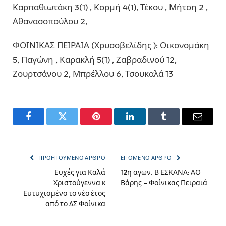
Καρπαθιωτάκη 3(1) , Κορμή 4(1), Τέκου , Μήτση 2 ,
Αθανασοπούλου 2,
ΦΟΙΝΙΚΑΣ ΠΕΙΡΑΙΑ (Χρυσοβελίδης ): Οικονομάκη
5, Παγώνη , Καρακλή 5(1) , Ζαβραδινού 12,
Ζουρτσάνου 2, Μπρέλλου 6, Τσουκαλά 13
Facebook
Twitter
Pinterest
LinkedIn
Tumblr
Email
ΠΡΟΗΓΟΎΜΕΝΟ ΆΡΘΡΟ
ΕΠΌΜΕΝΟ ΆΡΘΡΟ
Ευχές για Καλά
12η αγων. Β ΕΣΚΑΝΑ: ΑΟ
Χριστούγεννα κ
Βάρης – Φοίνικας Πειραιά
Ευτυχισμένο το νέο έτος
από το ΔΣ Φοίνικα