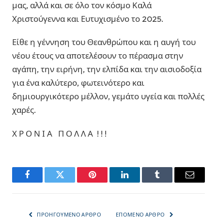
μας, αλλά και σε όλο τον κόσμο Καλά
Χριστούγεννα και Ευτυχισμένο το 2025.
Είθε η γέννηση του Θεανθρώπου και η αυγή του
νέου έτους να αποτελέσουν το πέρασμα στην
αγάπη, την ειρήνη, την ελπίδα και την αισιοδοξία
για ένα καλύτερο, φωτεινότερο και
δημιουργικότερο μέλλον, γεμάτο υγεία και πολλές
χαρές.
Χ Ρ Ο Ν Ι Α Π Ο Λ Λ Α ! ! !
Facebook
Twitter
Pinterest
LinkedIn
Tumblr
Email
ΠΡΟΗΓΟΎΜΕΝΟ ΆΡΘΡΟ
ΕΠΌΜΕΝΟ ΆΡΘΡΟ