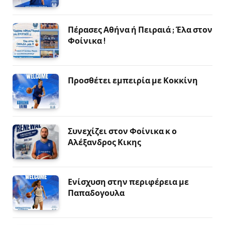
Πέρασες Αθήνα ή Πειραιά ; Έλα στον
Φοίνικα !
Προσθέτει εμπειρία με Κοκκίνη
Συνεχίζει στον Φοίνικα κ ο
Αλέξανδρος Κικης
Ενίσχυση στην περιφέρεια με
Παπαδογουλα