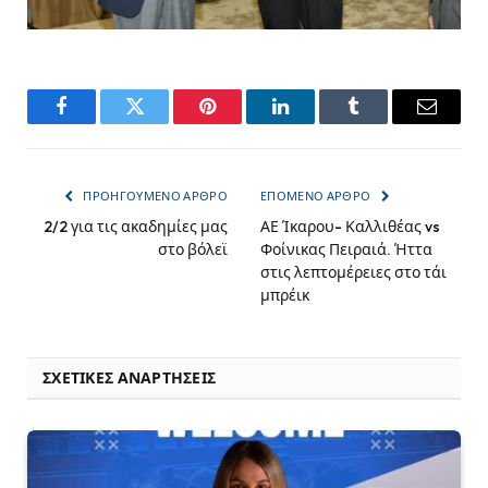
Facebook
Twitter
Pinterest
LinkedIn
Tumblr
Email
ΠΡΟΗΓΟΎΜΕΝΟ ΆΡΘΡΟ
ΕΠΌΜΕΝΟ ΆΡΘΡΟ
2/2 για τις ακαδημίες μας
ΑΕ Ίκαρου- Καλλιθέας vs
στο βόλεϊ
Φοίνικας Πειραιά. Ήττα
στις λεπτομέρειες στο τάι
μπρέικ
ΣΧΕΤΙΚΈΣ ΑΝΑΡΤΉΣΕΙΣ