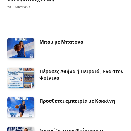
28 ΙΟΥΛΊΟΥ 2026
Μπαμ με Μπατσκα !
Πέρασες Αθήνα ή Πειραιά ; Έλα στον
Φοίνικα !
Προσθέτει εμπειρία με Κοκκίνη
Συνεχίζει στον Φοίνικα κ ο