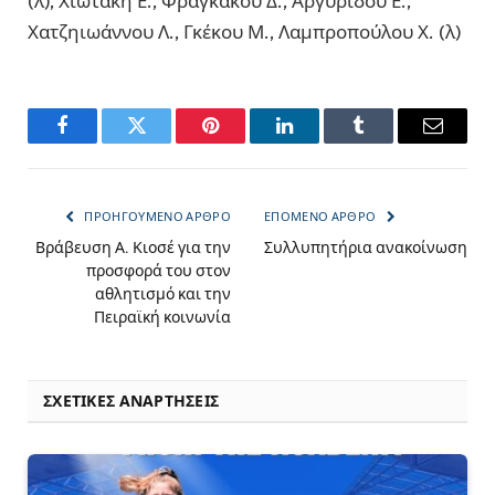
(λ), Χιωτάκη Ε., Φραγκάκου Δ., Αργυρίδου Ε.,
Χατζηιωάννου Λ., Γκέκου Μ., Λαμπροπούλου Χ. (λ)
Facebook
Twitter
Pinterest
LinkedIn
Tumblr
Email
ΠΡΟΗΓΟΎΜΕΝΟ ΆΡΘΡΟ
ΕΠΌΜΕΝΟ ΆΡΘΡΟ
Βράβευση Α. Κιοσέ για την
Συλλυπητήρια ανακοίνωση
προσφορά του στον
αθλητισμό και την
Πειραϊκή κοινωνία
ΣΧΕΤΙΚΈΣ ΑΝΑΡΤΉΣΕΙΣ