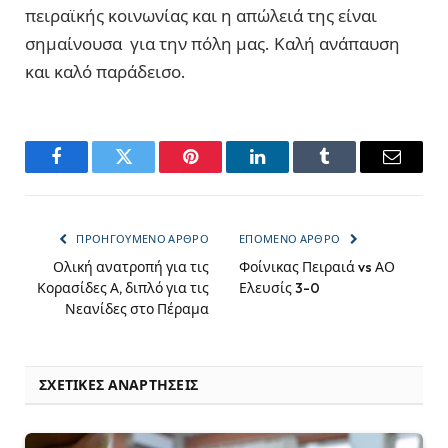
πειραϊκής κοινωνίας και η απώλειά της είναι
σημαίνουσα για την πόλη μας. Καλή ανάπαυση
και καλό παράδεισο.
Facebook
Twitter
Pinterest
LinkedIn
Tumblr
Email
ΠΡΟΗΓΟΎΜΕΝΟ ΆΡΘΡΟ
ΕΠΌΜΕΝΟ ΆΡΘΡΟ
Ολική ανατροπή για τις
Φοίνικας Πειραιά vs ΑΟ
Κορασίδες Α, διπλό για τις
Ελευσίς 3-0
Νεανίδες στο Πέραμα
ΣΧΕΤΙΚΈΣ ΑΝΑΡΤΉΣΕΙΣ