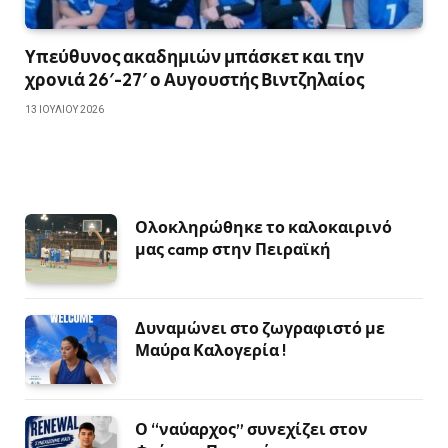
Υπεύθυνος ακαδημιών μπάσκετ και την
χρονιά 26′-27′ ο Αυγουστής Βιντζηλαίος
13 ΙΟΥΛΊΟΥ 2026
Ολοκληρώθηκε το καλοκαιρινό
μας camp στην Πειραϊκή
Δυναμώνει στο ζωγραφιστό με
Μαύρα Καλογερία !
Ο “ναύαρχος” συνεχίζει στον