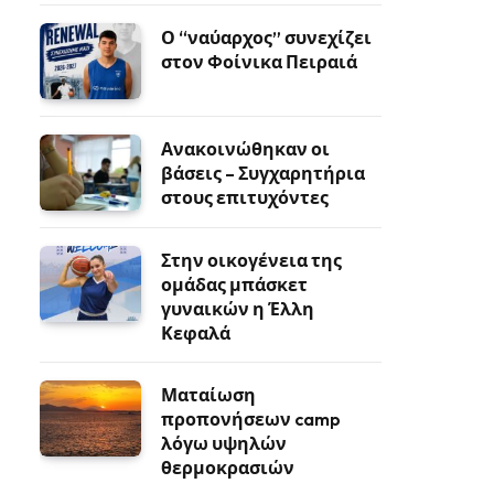
Ο “ναύαρχος” συνεχίζει
στον Φοίνικα Πειραιά
Ανακοινώθηκαν οι
βάσεις – Συγχαρητήρια
στους επιτυχόντες
Στην οικογένεια της
ομάδας μπάσκετ
γυναικών η Έλλη
Κεφαλά
Ματαίωση
προπονήσεων camp
λόγω υψηλών
θερμοκρασιών