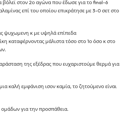
 βόλεϊ στον 2ο αγώνα που έδωσε για το final-6
λαμίνας επί του οποίου επικράτησε με 3-0 σετ στο
ς ψυχωμενη κ με υψηλά επίπεδα
κη καταφέρνοντας μάλιστα τόσο στο 1ο όσο κ στο
ων.
αράσταση της εξέδρας που ευχαριστούμε θερμά για
μια καλή εμφάνιση ισον καμία, το ζητούμενο είναι
ο ομάδων για την προσπάθεια.