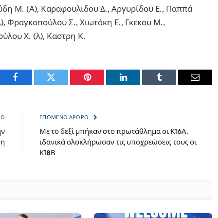
δη Μ. (Α), Καραφουλιδου Δ., Αργυρίδου Ε., Παππά
, Φραγκοπούλου Σ., Χιωτάκη Ε., Γκεκου Μ.,
λου Χ. (λ), Καστρη Κ.
Facebook
Twitter
Pinterest
LinkedIn
Tumblr
Email
ΡΟ
ΕΠΌΜΕΝΟ ΆΡΘΡΟ
ην
Με το δεξί μπήκαν στο πρωτάθλημα οι Κ16Α,
ση
ιδανικά ολοκλήρωσαν τις υποχρεώσεις τους οι
Κ18Β