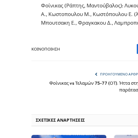
Φοίνικας (Ράπτης, Μαντούβαλος): Λυκού
Α., Κωστοπουλου Μ., Κωστόπουλου Ε. (λ)
Μπουτσακη Ε., Φραγκακου Δ., Λαμπροπού
ΚΟΙΝΟΠΟΊΗΣΗ
ΠΡΟΗΓΟΎΜΕΝΟ ΆΡΘ
Φοίνικας vs Τελαμών 75-77 (ΟΤ). Ήττα στ
παράτα
ΣΧΕΤΙΚΈΣ ΑΝΑΡΤΉΣΕΙΣ