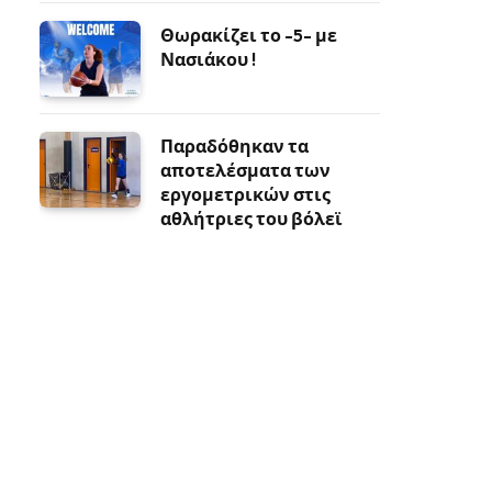
Θωρακίζει το -5- με
Νασιάκου !
Παραδόθηκαν τα
αποτελέσματα των
εργομετρικών στις
αθλήτριες του βόλεϊ