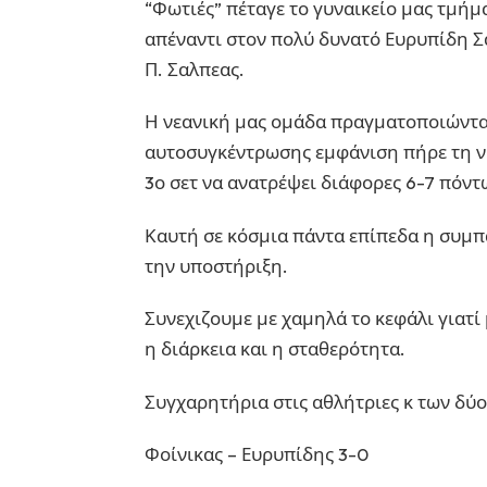
“Φωτιές” πέταγε το γυναικείο μας τμήμα
απέναντι στον πολύ δυνατό Ευρυπίδη Σα
Π. Σαλπεας.
Η νεανική μας ομάδα πραγματοποιώντα
αυτοσυγκέντρωσης εμφάνιση πήρε τη νί
3ο σετ να ανατρέψει διάφορες 6-7 πόντ
Καυτή σε κόσμια πάντα επίπεδα η συμπ
την υποστήριξη.
Συνεχιζουμε με χαμηλά το κεφάλι γιατί 
η διάρκεια και η σταθερότητα.
Συγχαρητήρια στις αθλήτριες κ των δύ
Φοίνικας – Ευρυπίδης 3-0