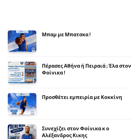
Μπαμ με Μπατσκα !
Πέρασες Αθήνα ή Πειραιά ; Έλα στον
Φοίνικα !
Προσθέτει εμπειρία με Κοκκίνη
Συνεχίζει στον Φοίνικα κ ο
Αλέξανδρος Κικης