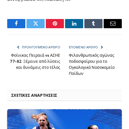
Facebook
Twitter
Pinterest
LinkedIn
Tumblr
Email
ΠΡΟΗΓΟΎΜΕΝΟ ΆΡΘΡΟ
ΕΠΌΜΕΝΟ ΆΡΘΡΟ
Φοίνικας Πειραιά vs ΑΣΗΕ
Φιλανθρωπικός αγώνας
77-82. Ξέμεινε από λύσεις
ποδοσφαίρου για το
και δυνάμεις στο τέλος
Ογκολογικό Νοσοκομείο
Παίδων
ΣΧΕΤΙΚΈΣ ΑΝΑΡΤΉΣΕΙΣ