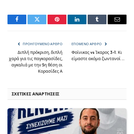
Facebook
Twitter
Pinterest
LinkedIn
Tumblr
Email
ΠΡΟΗΓΟΎΜΕΝΟ ΆΡΘΡΟ
ΕΠΌΜΕΝΟ ΆΡΘΡΟ
Διπλή πρόκριση, διπλή
Φοίνικας vs Ίκαρος 3-1. Κι
χαρά για τις παγκορασίδες,
είμαστε ακόμα ζωντανοί …
αγκαλιά με την 5η θέση οι
Κορασίδες Α
ΣΧΕΤΙΚΈΣ ΑΝΑΡΤΉΣΕΙΣ