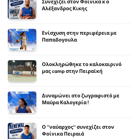
Συνεχίζει στον Φοίνικα κ ο
Αλέξανδρος Κικης
Ενίσχυση στην περιφέρεια με
Παπαδογουλα
Ολοκληρώθηκε το καλοκαιρινό
μας camp στην Πειραϊκή
Δυναμώνει στο ζωγραφιστό με
Μαύρα Καλογερία !
Ο “ναύαρχος” συνεχίζει στον
Φοίνικα Πειραιά