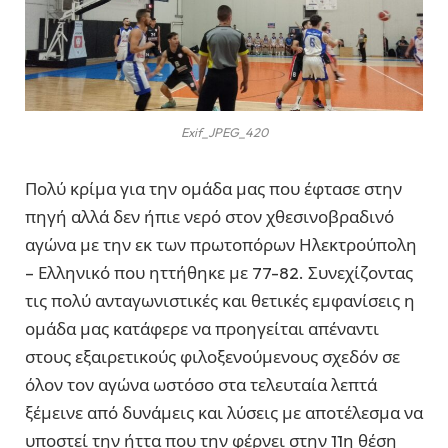
Exif_JPEG_420
Πολύ κρίμα για την ομάδα μας που έφτασε στην
πηγή αλλά δεν ήπιε νερό στον χθεσινοβραδινό
αγώνα με την εκ των πρωτοπόρων Ηλεκτρούπολη
– Ελληνικό που ηττήθηκε με 77-82. Συνεχίζοντας
τις πολύ ανταγωνιστικές και θετικές εμφανίσεις η
ομάδα μας κατάφερε να προηγείται απέναντι
στους εξαιρετικούς φιλοξενούμενους σχεδόν σε
όλον τον αγώνα ωστόσο στα τελευταία λεπτά
ξέμεινε από δυνάμεις και λύσεις με αποτέλεσμα να
υποστεί την ήττα που την φέρνει στην 11η θέση