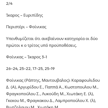
2/4
Ίκαρος – Ευριπίδης
Περιστέρι – Φοίνικας
Υπενθυμίζεται ότι ανεβαίνουν κατηγορία οι δύο
πρώτοι κ ο τρίτος υπό προϋποθέσεις.
Φοίνικας – Ίκαρος 3-1
26-24, 25-22, 17-25, 25-19
Φοίνικας (Ράπτης, Μαντουβαλος): Καραφουλιδου
Δ. (Α), Αργυρίδου Ε., Παππά Α., Κωστοπουλου Μ.,
Φραγκοπούλου Σ., Λυκούδη Μ., Χιωτάκη Ε. (λ),
Γκεκου Μ., Φραγκακου Δ., Λαμπροπούλου Χ. (λ),
Βιντζηλαιου Μ., Χιωτάκη Μ.