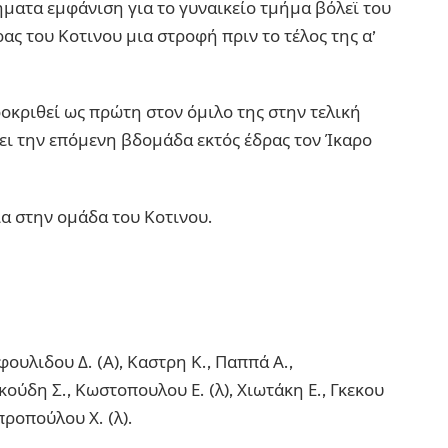
τηματα εμφάνιση για το γυναικείο τμήμα βόλεϊ του
ας του Κοτινου μια στροφή πριν το τέλος της α’
οκριθεί ως πρώτη στον όμιλο της στην τελική
ι την επόμενη βδομάδα εκτός έδρας τον Ίκαρο
ια στην ομάδα του Κοτινου.
ουλιδου Δ. (Α), Καστρη Κ., Παππά Α.,
ύδη Σ., Κωστοπουλου Ε. (λ), Χιωτάκη Ε., Γκεκου
προπούλου Χ. (λ).