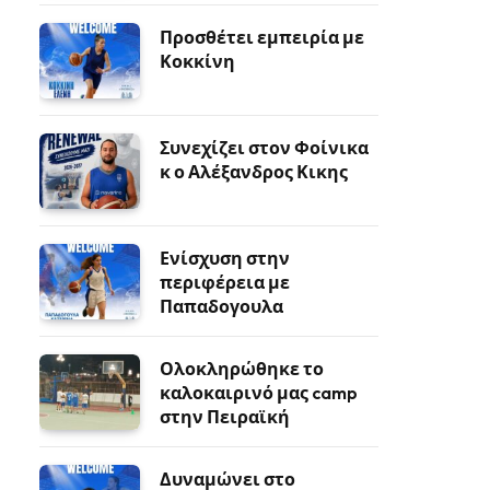
Προσθέτει εμπειρία με
Κοκκίνη
Συνεχίζει στον Φοίνικα
κ ο Αλέξανδρος Κικης
Ενίσχυση στην
περιφέρεια με
Παπαδογουλα
Ολοκληρώθηκε το
καλοκαιρινό μας camp
στην Πειραϊκή
Δυναμώνει στο