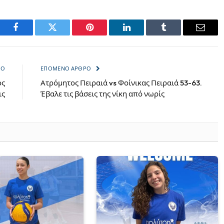
Facebook
Twitter
Pinterest
LinkedIn
Tumblr
Email
ΡΟ
ΕΠΌΜΕΝΟ ΆΡΘΡΟ
ος
Ατρόμητος Πειραιά vs Φοίνικας Πειραιά 53-63.
ις
Έβαλε τις βάσεις της νίκη από νωρίς