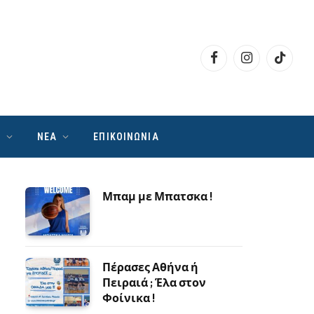
Facebook
Instagram
TikTok
Ν
ΝΕΑ
ΕΠΙΚΟΙΝΩΝΙΑ
Μπαμ με Μπατσκα !
Πέρασες Αθήνα ή
Πειραιά ; Έλα στον
Φοίνικα !