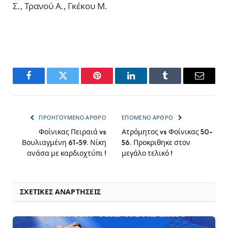
Σ., Τρανού Α., Γκέκου Μ.
Facebook
Twitter
Pinterest
LinkedIn
Tumblr
Email
ΠΡΟΗΓΟΎΜΕΝΟ ΆΡΘΡΟ
ΕΠΌΜΕΝΟ ΆΡΘΡΟ
Φοίνικας Πειραιά vs
Ατρόμητος vs Φοίνικας 50-
Βουλιαγμένη 61-59. Νίκη
56. Προκριθηκε στον
ανάσα με καρδιοχτύπι !
μεγάλο τελικό !
ΣΧΕΤΙΚΈΣ ΑΝΑΡΤΉΣΕΙΣ