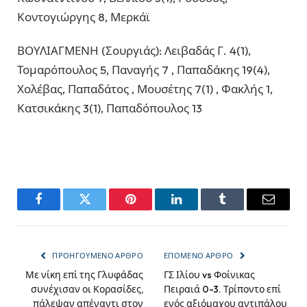
Κοντογιώργης 8, Μερκάϊ
ΒΟΥΛΙΑΓΜΕΝΗ (Σουργιάς): Λειβαδάς Γ. 4(1),
Τομαρόπουλος 5, Παναγής 7 , Παπαδάκης 19(4),
Χολέβας, Παπαδάτος , Μουσέτης 7(1) , Φακλής 1,
Κατσικάκης 3(1), Παπαδόπουλος 13
Facebook
Twitter
Pinterest
LinkedIn
Tumblr
Email
ΠΡΟΗΓΟΎΜΕΝΟ ΆΡΘΡΟ
ΕΠΌΜΕΝΟ ΆΡΘΡΟ
Με νίκη επί της Γλυφάδας
ΓΣ Ιλίου vs Φοίνικας
συνέχισαν οι Κορασίδες,
Πειραιά 0-3. Τρίποντο επί
πάλεψαν απέναντι στον
ενός αξιόμαχου αντιπάλου