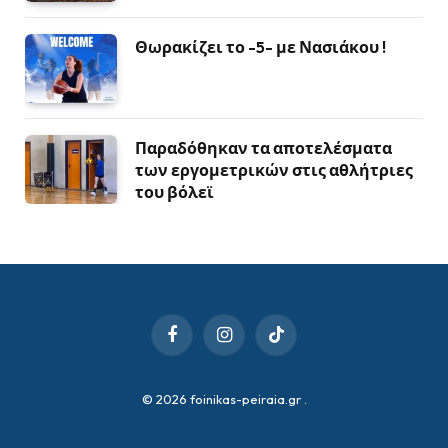
Θωρακίζει το -5- με Νασιάκου !
Παραδόθηκαν τα αποτελέσματα
των εργομετρικών στις αθλήτριες
του βόλεϊ
Facebook
Instagram
TikTok
© 2026 foinikas-peiraia.gr
.