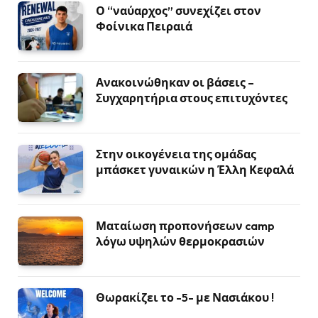
Ο “ναύαρχος” συνεχίζει στον
Φοίνικα Πειραιά
Ανακοινώθηκαν οι βάσεις –
Συγχαρητήρια στους επιτυχόντες
Στην οικογένεια της ομάδας
μπάσκετ γυναικών η Έλλη Κεφαλά
Ματαίωση προπονήσεων camp
λόγω υψηλών θερμοκρασιών
Θωρακίζει το -5- με Νασιάκου !