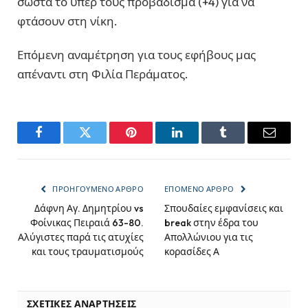
σωστά το υπέρ τους προβάδισμα (+4) για να
φτάσουν στη νίκη.
Επόμενη αναμέτρηση για τους εφήβους μας
απέναντι στη Φιλία Περάματος.
Facebook
Twitter
Pinterest
LinkedIn
Tumblr
Email
ΠΡΟΗΓΟΎΜΕΝΟ ΆΡΘΡΟ
ΕΠΌΜΕΝΟ ΆΡΘΡΟ
Δάφνη Αγ. Δημητρίου vs
Σπουδαίες εμφανίσεις και
Φοίνικας Πειραιά 63-80.
break στην έδρα του
Αλύγιστες παρά τις ατυχίες
Απολλώνιου για τις
και τους τραυματισμούς
κορασίδες Α
ΣΧΕΤΙΚΈΣ ΑΝΑΡΤΉΣΕΙΣ