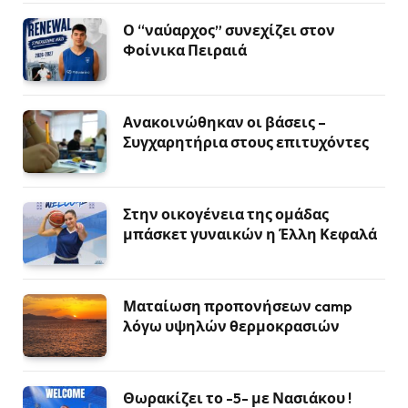
Ο “ναύαρχος” συνεχίζει στον
Φοίνικα Πειραιά
Ανακοινώθηκαν οι βάσεις –
Συγχαρητήρια στους επιτυχόντες
Στην οικογένεια της ομάδας
μπάσκετ γυναικών η Έλλη Κεφαλά
Ματαίωση προπονήσεων camp
λόγω υψηλών θερμοκρασιών
Θωρακίζει το -5- με Νασιάκου !