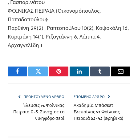
, Γασπαρινάτου
ΦΟΙΝΙΚΑΣ ΠΕΙΡΑΙΑ (Οικονομόπουλος,
Παπαδοπούλου):
Παρθένη 29(2) , Ραπτοπούλου 10(2), Καψοκόλη 16,
Κυριμάκη 14(1), Ριζογιάννη 6, Λάππα 4,
Αρχαγγελίδη 1
Facebook
Twitter
Pinterest
LinkedIn
Tumblr
Email
ΠΡΟΗΓΟΎΜΕΝΟ ΆΡΘΡΟ
ΕΠΌΜΕΝΟ ΆΡΘΡΟ
Έλευσις vs Φοίνικας
Ακαδημία Μπάσκετ
Πειραιά 0-3. Συνέχισε το
Ελευσίνας vs Φοίνικας
νικηφόρο σερί
Πειραιά 53-43 (εφηβικό)