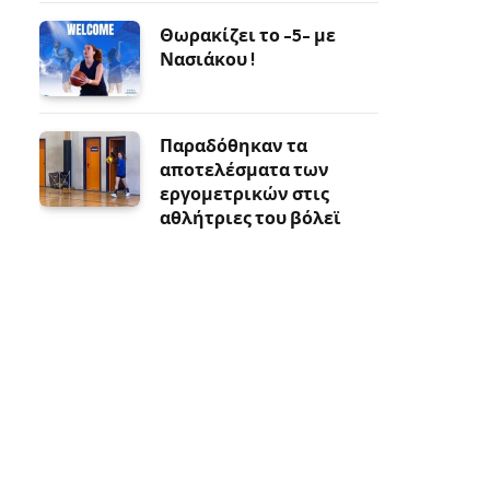
Θωρακίζει το -5- με
Νασιάκου !
Παραδόθηκαν τα
αποτελέσματα των
εργομετρικών στις
αθλήτριες του βόλεϊ