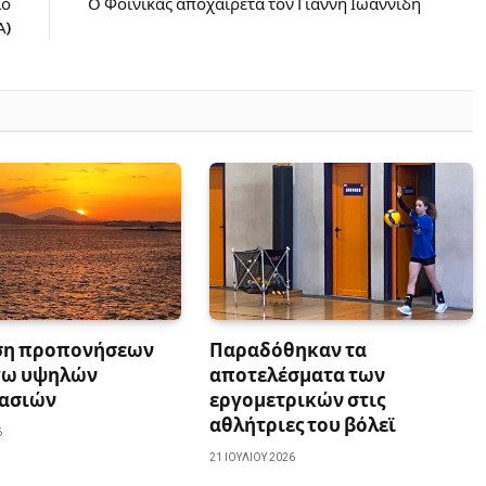
λο
Ο Φοίνικας αποχαιρετά τον Γιάννη Ιωαννίδη
Α)
η προπονήσεων
Παραδόθηκαν τα
γω υψηλών
αποτελέσματα των
ασιών
εργομετρικών στις
αθλήτριες του βόλεϊ
6
21 ΙΟΥΛΊΟΥ 2026