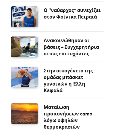
Ο “ναύαρχος” συνεχίζει
στον Φοίνικα Πειραιά
Ανακοινώθηκαν οι
βάσεις – Συγχαρητήρια
στους επιτυχόντες
Στην οικογένεια της
ομάδας μπάσκετ
γυναικών η Έλλη
Κεφαλά
Ματαίωση
προπονήσεων camp
λόγω υψηλών
θερμοκρασιών