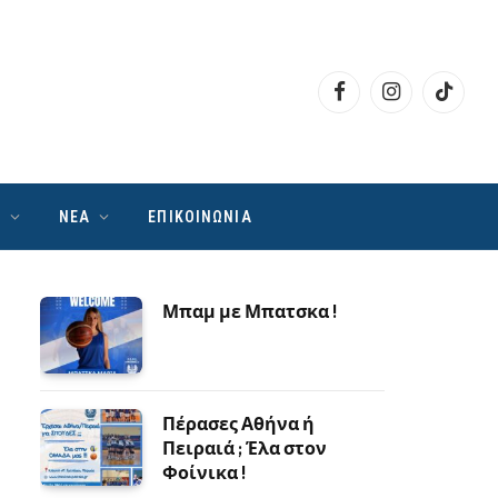
Facebook
Instagram
TikTok
Ν
ΝΕΑ
ΕΠΙΚΟΙΝΩΝΙΑ
Μπαμ με Μπατσκα !
Πέρασες Αθήνα ή
Πειραιά ; Έλα στον
Φοίνικα !