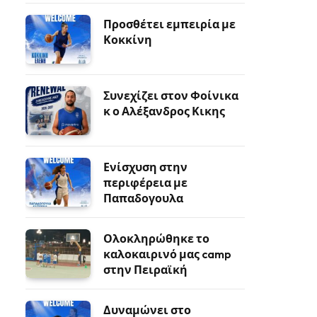
Προσθέτει εμπειρία με
Κοκκίνη
Συνεχίζει στον Φοίνικα
κ ο Αλέξανδρος Κικης
Ενίσχυση στην
περιφέρεια με
Παπαδογουλα
Ολοκληρώθηκε το
καλοκαιρινό μας camp
στην Πειραϊκή
Δυναμώνει στο