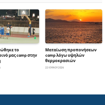
ώθηκε το
Ματαίωση προπονήσεων
ινό μας camp στην
camp λόγω υψηλών
ή
θερμοκρασιών
6
22 ΙΟΥΛΊΟΥ 2026