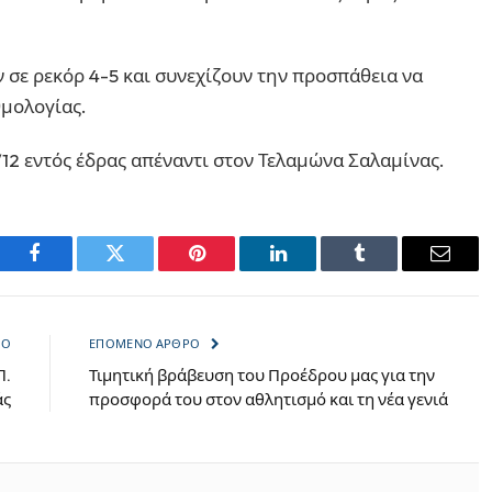
ν σε ρεκόρ 4-5 και συνεχίζουν την προσπάθεια να
μολογίας.
12 εντός έδρας απέναντι στον Τελαμώνα Σαλαμίνας.
Facebook
Twitter
Pinterest
LinkedIn
Tumblr
Email
ΡΟ
ΕΠΌΜΕΝΟ ΆΡΘΡΟ
Π.
Τιμητική βράβευση του Προέδρου μας για την
άς
προσφορά του στον αθλητισμό και τη νέα γενιά