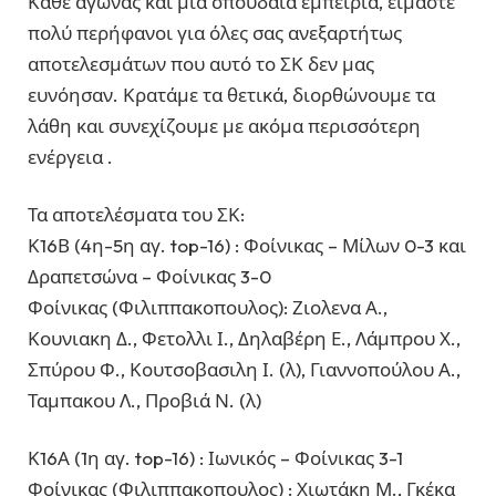
Κάθε αγώνας και μια σπουδαία εμπειρία, είμαστε
πολύ περήφανοι για όλες σας ανεξαρτήτως
αποτελεσμάτων που αυτό το ΣΚ δεν μας
ευνόησαν. Κρατάμε τα θετικά, διορθώνουμε τα
λάθη και συνεχίζουμε με ακόμα περισσότερη
ενέργεια .
Τα αποτελέσματα του ΣΚ:
Κ16Β (4η-5η αγ. top-16) : Φοίνικας – Μίλων 0-3 και
Δραπετσώνα – Φοίνικας 3-0
Φοίνικας (Φιλιππακοπουλος): Ζιολενα Α.,
Κουνιακη Δ., Φετολλι Ι., Δηλαβέρη Ε., Λάμπρου Χ.,
Σπύρου Φ., Κουτσοβασιλη Ι. (λ), Γιαννοπούλου Α.,
Ταμπακου Λ., Προβιά Ν. (λ)
Κ16Α (1η αγ. top-16) : Ιωνικός – Φοίνικας 3-1
Φοίνικας (Φιλιππακοπουλος) : Χιωτάκη Μ., Γκέκα