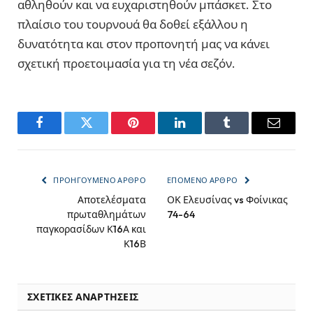
αθληθούν και να ευχαριστηθούν μπάσκετ. Στο
πλαίσιο του τουρνουά θα δοθεί εξάλλου η
δυνατότητα και στον προπονητή μας να κάνει
σχετική προετοιμασία για τη νέα σεζόν.
Facebook
Twitter
Pinterest
LinkedIn
Tumblr
Email
ΠΡΟΗΓΟΎΜΕΝΟ ΆΡΘΡΟ
ΕΠΌΜΕΝΟ ΆΡΘΡΟ
Αποτελέσματα
ΟΚ Ελευσίνας vs Φοίνικας
πρωταθλημάτων
74-64
παγκορασίδων Κ16Α και
Κ16Β
ΣΧΕΤΙΚΈΣ ΑΝΑΡΤΉΣΕΙΣ