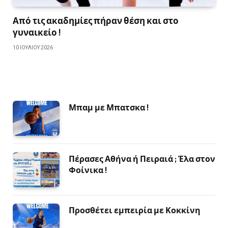
Από τις ακαδημίες πήραν θέση και στο
γυναικείο !
10 ΙΟΥΛΊΟΥ 2026
Μπαμ με Μπατσκα !
Πέρασες Αθήνα ή Πειραιά ; Έλα στον
Φοίνικα !
Προσθέτει εμπειρία με Κοκκίνη