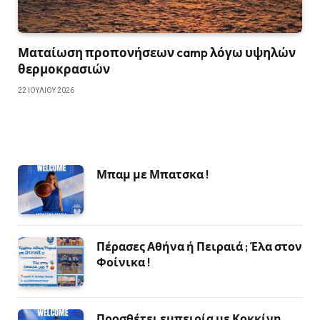
Ματαίωση προπονήσεων camp λόγω υψηλών
θερμοκρασιών
22 ΙΟΥΛΊΟΥ 2026
Μπαμ με Μπατσκα !
Πέρασες Αθήνα ή Πειραιά ; Έλα στον
Φοίνικα !
Προσθέτει εμπειρία με Κοκκίνη