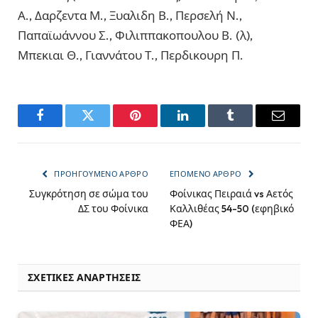
Α., Δαρζεντα Μ., Ξυαλιδη Β., Περσελή Ν.,
Παπαϊωάννου Σ., Φιλιππακοπουλου Β. (λ),
Μπεκιαι Θ., Γιαννάτου Τ., Περδικουρη Π.
Facebook
Twitter
Pinterest
LinkedIn
Tumblr
Email
ΠΡΟΗΓΟΎΜΕΝΟ ΆΡΘΡΟ
ΕΠΌΜΕΝΟ ΆΡΘΡΟ
Συγκρότηση σε σώμα του
Φοίνικας Πειραιά vs Αετός
ΔΣ του Φοίνικα
Καλλιθέας 54-50 (εφηβικό
ΦΕΑ)
ΣΧΕΤΙΚΈΣ ΑΝΑΡΤΉΣΕΙΣ