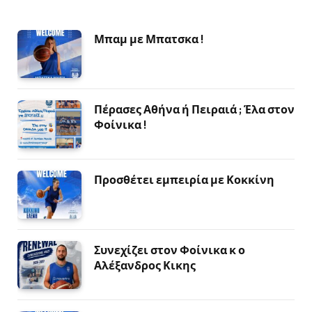
Μπαμ με Μπατσκα !
Πέρασες Αθήνα ή Πειραιά ; Έλα στον
Φοίνικα !
Προσθέτει εμπειρία με Κοκκίνη
Συνεχίζει στον Φοίνικα κ ο
Αλέξανδρος Κικης