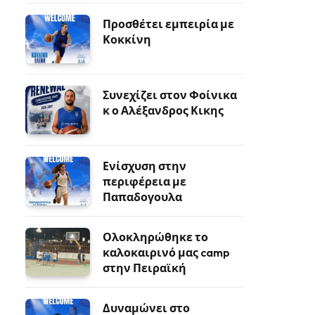
Προσθέτει εμπειρία με
Κοκκίνη
Συνεχίζει στον Φοίνικα
κ ο Αλέξανδρος Κικης
Ενίσχυση στην
περιφέρεια με
Παπαδογουλα
Ολοκληρώθηκε το
καλοκαιρινό μας camp
στην Πειραϊκή
Δυναμώνει στο