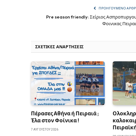
ΠΡΟΗΓΟΎΜΕΝΟ ΆΡΘ
Pre season friendly: Σείριος Ασπροπυργο
Φοινικας Πειρα
ΣΧΕΤΙΚΈΣ ΑΝΑΡΤΉΣΕΙΣ
Πέρασες Αθήνα ή Πειραιά ;
Ολοκληρ
Έλα στον Φοίνικα !
καλοκαιρ
Πειραϊκ
7 ΑΥΓΟΎΣΤΟΥ 2026