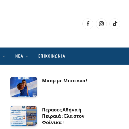
Facebook
Instagram
TikTok
Ν
ΝΕΑ
ΕΠΙΚΟΙΝΩΝΙΑ
Μπαμ με Μπατσκα !
Πέρασες Αθήνα ή
Πειραιά ; Έλα στον
Φοίνικα !