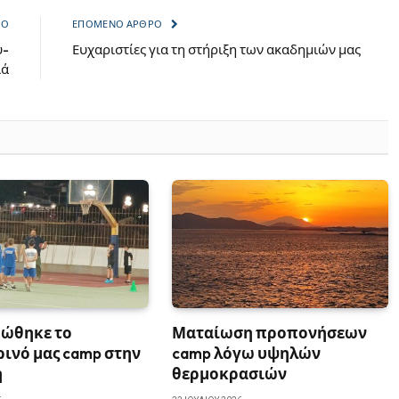
ΡΟ
ΕΠΌΜΕΝΟ ΆΡΘΡΟ
υ-
Ευχαριστίες για τη στήριξη των ακαδημιών μας
ιά
ώθηκε το
Ματαίωση προπονήσεων
ινό μας camp στην
camp λόγω υψηλών
ή
θερμοκρασιών