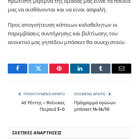
πρώτιστη μέριμνα της ομάδας μας είναι τα παιδιά
μας να αισθάνονται και να είναι ασφαλή.
Προς απογοήτευση κάποιων καλοθελητων οι
παρεμβάσεις συντήρησης και βελτίωσης του
ανοικτού μας γηπέδου μπάσκετ θα συνεχιστούν.
Facebook
Twitter
Pinterest
LinkedIn
Tumblr
Email
ΠΡΟΗΓΟΎΜΕΝΟ ΆΡΘΡΟ
ΕΠΌΜΕΝΟ ΆΡΘΡΟ
ΑΕ Ρέντης – Φοίνικας
Πρόγραμμα αγώνων
Πειραιά 3-0
μπάσκετ 14-16/10
ΣΧΕΤΙΚΈΣ ΑΝΑΡΤΉΣΕΙΣ