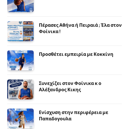
Πέρασες Αθήνα ή Πειραιά ; Έλα στον
Φοίνικα !
Προσθέτει εμπειρία με Κοκκίνη
Συνεχίζει στον Φοίνικα κ ο
Αλέξανδρος Κικης
Ενίσχυση στην περιφέρεια με
Παπαδογουλα