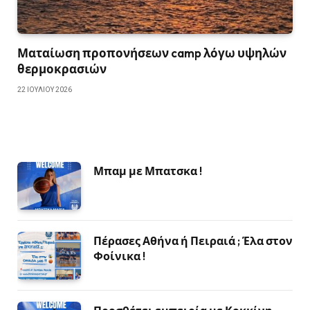
Ματαίωση προπονήσεων camp λόγω υψηλών
θερμοκρασιών
22 ΙΟΥΛΊΟΥ 2026
Μπαμ με Μπατσκα !
Πέρασες Αθήνα ή Πειραιά ; Έλα στον
Φοίνικα !