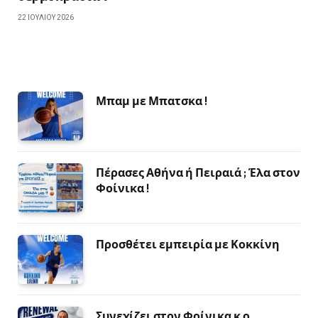
22 ΙΟΥΛΊΟΥ 2026
Μπαμ με Μπατσκα !
Πέρασες Αθήνα ή Πειραιά ; Έλα στον
Φοίνικα !
Προσθέτει εμπειρία με Κοκκίνη
Συνεχίζει στον Φοίνικα κ ο