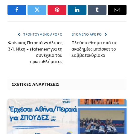
Facebook
Twitter
Pinterest
LinkedIn
Tumblr
Email
ΠΡΟΗΓΟΎΜΕΝΟ ΆΡΘΡΟ
ΕΠΌΜΕΝΟ ΆΡΘΡΟ
Φοίνικας Πειραιά vs Άλιμος
Πλούσιο θέαμα από τις
3-1. Νίκη – statement για τη
ακαδημίες μπάσκετ το
συνέχεια του
Σαββατοκύριακο
πρωταθλήματος
ΣΧΕΤΙΚΈΣ ΑΝΑΡΤΉΣΕΙΣ