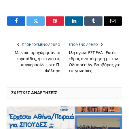
Facebook
Twitter
Pinterest
LinkedIn
Tumblr
Email
ΠΡΟΗΓΟΎΜΕΝΟ ΆΡΘΡΟ
ΕΠΌΜΕΝΟ ΆΡΘΡΟ
Με νίκη προχώρησαν οι
18η αγων. ΕΣΠΕΔΑ- Εκτός
κορασίδες, ήττα για τις
έδρας αναμέτρηση με τον
παγκορασίδες στο Π.
Οδυσσέα Αγ. Βαρβάρας για
Φάληρο
τις γυναίκες
ΣΧΕΤΙΚΈΣ ΑΝΑΡΤΉΣΕΙΣ