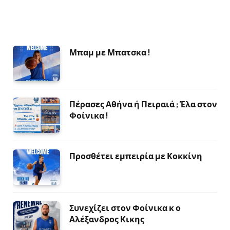
Μπαμ με Μπατσκα !
Πέρασες Αθήνα ή Πειραιά ; Έλα στον
Φοίνικα !
Προσθέτει εμπειρία με Κοκκίνη
Συνεχίζει στον Φοίνικα κ ο
Αλέξανδρος Κικης