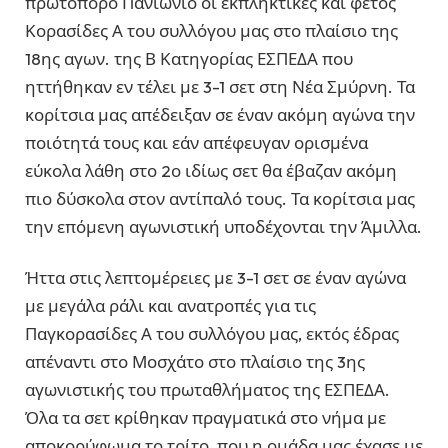
πρωτοπόρο Πανιώνιο οι εκπληκτικές και φέτος
Κορασίδες Α του συλλόγου μας στο πλαίσιο της
18ης αγων. της Β Κατηγορίας ΕΣΠΕΔΑ που
ηττήθηκαν εν τέλει με 3-1 σετ στη Νέα Σμύρνη. Τα
κορίτσια μας απέδειξαν σε έναν ακόμη αγώνα την
ποιότητά τους και εάν απέφευγαν ορισμένα
εύκολα λάθη στο 2ο ιδίως σετ θα έβαζαν ακόμη
πιο δύσκολα στον αντίπαλό τους. Τα κορίτσια μας
την επόμενη αγωνιστική υποδέχονται την Άμιλλα.
Ήττα στις λεπτομέρειες με 3-1 σετ σε έναν αγώνα
με μεγάλα ράλι και ανατροπές για τις
Παγκορασίδες Α του συλλόγου μας, εκτός έδρας
απέναντι στο Μοσχάτο στο πλαίσιο της 3ης
αγωνιστικής του πρωταθλήματος της ΕΣΠΕΔΑ.
Όλα τα σετ κρίθηκαν πραγματικά στο νήμα με
αποκορύφωμα το τρίτο, που η ομάδα μας έχασε με