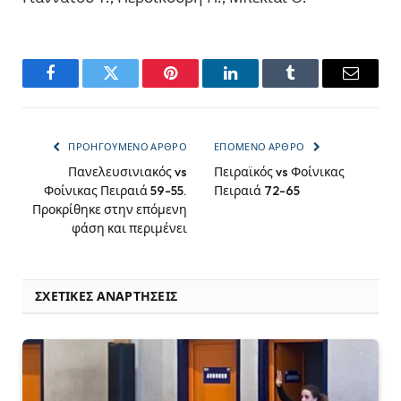
Facebook
Twitter
Pinterest
LinkedIn
Tumblr
Email
ΠΡΟΗΓΟΎΜΕΝΟ ΆΡΘΡΟ
ΕΠΌΜΕΝΟ ΆΡΘΡΟ
Πανελευσινιακός vs
Πειραϊκός vs Φοίνικας
Φοίνικας Πειραιά 59-55.
Πειραιά 72-65
Προκρίθηκε στην επόμενη
φάση και περιμένει
ΣΧΕΤΙΚΈΣ ΑΝΑΡΤΉΣΕΙΣ