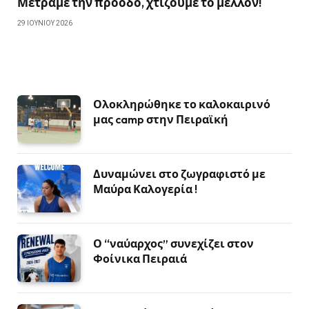
Μετράμε την πρόοδο, χτίζουμε το μέλλον!
29 ΙΟΥΝΊΟΥ 2026
Ολοκληρώθηκε το καλοκαιρινό
μας camp στην Πειραϊκή
Δυναμώνει στο ζωγραφιστό με
Μαύρα Καλογερία !
Ο “ναύαρχος” συνεχίζει στον
Φοίνικα Πειραιά