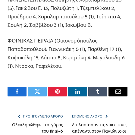
(5), Ιακώβου Ε. 13, Πολυζώτη 1, Τζεμπελίκου 2,
Προέδρου 4, Χαραλαμποπούλου 5 (1), Τσίρμπα 4,
Σουλή 2, Σαββίδου 3 (1), Ιακώβου Β.
ΦΟΙΝΙΚΑΣ ΠΕΙΡΑΙΑ (Οικονομόπουλος,
Παπαδοπούλου): Γιαννικάκη 5 (1), Παρθένη 17 (1),
Καψοκόλη 15, Λάππα 8, Κυριμάκη 4, Μεγαλούδη 6
(1), Ντόσκα, Ραφελέτου.
Facebook
Twitter
Pinterest
LinkedIn
Tumblr
Email
ΠΡΟΗΓΟΎΜΕΝΟ ΆΡΘΡΟ
ΕΠΌΜΕΝΟ ΆΡΘΡΟ
Ολοκληρώθηκε ο α’ γύρος
Διπλασίασαν τις νίκες τους
του final-6
απέναντι στον Πανιώνιο οι