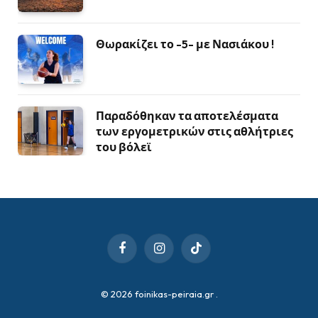
Θωρακίζει το -5- με Νασιάκου !
Παραδόθηκαν τα αποτελέσματα
των εργομετρικών στις αθλήτριες
του βόλεϊ
Facebook
Instagram
TikTok
© 2026 foinikas-peiraia.gr
.