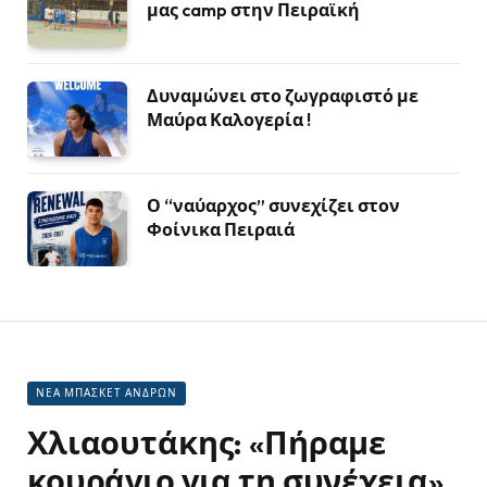
μας camp στην Πειραϊκή
Δυναμώνει στο ζωγραφιστό με
Μαύρα Καλογερία !
Ο “ναύαρχος” συνεχίζει στον
Φοίνικα Πειραιά
ΝΕΑ ΜΠΑΣΚΕΤ ΑΝΔΡΩΝ
Χλιαουτάκης: «Πήραμε
κουράγιο για τη συνέχεια»