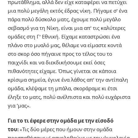
πρωτάθλημα, αλλά δεν είχε καταφέρει να πετύχει
μια πολύ μεγάλη εκτός έδρας νίκη. Πήγαμε σ’ ένα
πάρα πολύ δύσκολο ματς, έχουμε πολύ μεγάλο
σεβασμό για τη Νίκη, είναι μια απ’ τις καλύτερες
ομάδες στη Γ’ Εθνική. Είχαμε καταστρώσει ένα
πλάνο στο μυαλό μας, θέλαμε να είμαστε κοντά
στο σκορ όσο πήγαινε προς το τέλος του το
παιχνίδι και να διεκδικήσουμε εκεί όσες
πιθανότητες είχαμε. Όπως γίνεται σε κάποια
κρίσιμα σημεία, έγινε ένα λάθος απ’ την αντίπαλη
ομάδα, κλέψαμε τη μπάλα, σκοράραμε κι έτσι
έληξε το ματς, πολύ ανέλπιστα και πολύ ευχάριστα
για ‘μας».
Για το τι έφερε στην ομάδα με την είσοδό
του:
«Τις δύο μέρες που ήμουν στην ομάδα
προσπαθήσαμε ν’ ασχοληθούμε με την ψυχολογία