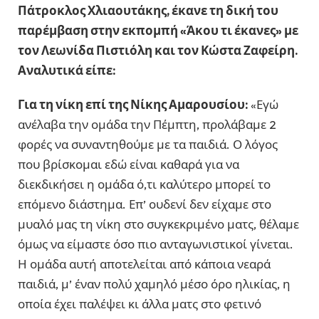
Πάτροκλος Χλιαουτάκης, έκανε τη δική του
παρέμβαση στην εκπομπή «Άκου τι έκανες» με
τον Λεωνίδα Πιστιόλη και τον Κώστα Ζαφείρη.
Αναλυτικά είπε:
Για τη νίκη επί της Νίκης Αμαρουσίου:
«Εγώ
ανέλαβα την ομάδα την Πέμπτη, προλάβαμε 2
φορές να συναντηθούμε με τα παιδιά. Ο λόγος
που βρίσκομαι εδώ είναι καθαρά για να
διεκδικήσει η ομάδα ό,τι καλύτερο μπορεί το
επόμενο διάστημα. Επ’ ουδενί δεν είχαμε στο
μυαλό μας τη νίκη στο συγκεκριμένο ματς, θέλαμε
όμως να είμαστε όσο πιο ανταγωνιστικοί γίνεται.
Η ομάδα αυτή αποτελείται από κάποια νεαρά
παιδιά, μ’ έναν πολύ χαμηλό μέσο όρο ηλικίας, η
οποία έχει παλέψει κι άλλα ματς στο φετινό