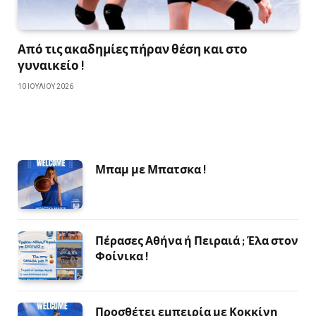
Από τις ακαδημίες πήραν θέση και στο
γυναικείο !
10 ΙΟΥΛΊΟΥ 2026
Μπαμ με Μπατσκα !
Πέρασες Αθήνα ή Πειραιά ; Έλα στον
Φοίνικα !
Προσθέτει εμπειρία με Κοκκίνη