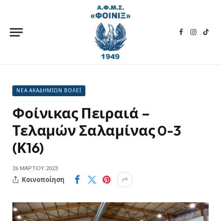
Facebook
Instagra
TikT
ΝΕΑ ΑΚΑΔΗΜΙΩΝ ΒΟΛΕΪ
Φοίνικας Πειραιά –
Τελαμών Σαλαμίνας 0-3
(Κ16)
26 ΜΑΡΤΊΟΥ 2023
Κοινοποίηση