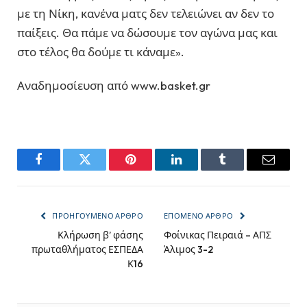
με τη Νίκη, κανένα ματς δεν τελειώνει αν δεν το
παίξεις. Θα πάμε να δώσουμε τον αγώνα μας και
στο τέλος θα δούμε τι κάναμε».
Αναδημοσίευση από www.basket.gr
Facebook
Twitter
Pinterest
LinkedIn
Tumblr
Email
ΠΡΟΗΓΟΎΜΕΝΟ ΆΡΘΡΟ
ΕΠΌΜΕΝΟ ΆΡΘΡΟ
Κλήρωση β’ φάσης
Φοίνικας Πειραιά – ΑΠΣ
πρωταθλήματος ΕΣΠΕΔΑ
Άλιμος 3-2
Κ16