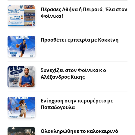
Πέρασες Αθήνα ή Πειραιά ; Έλα στον
Φοίνικα !
Προσθέτει εμπειρία με Κοκκίνη
Συνεχίζει στον Φοίνικα κ ο
Αλέξανδρος Κικης
Ενίσχυση στην περιφέρεια με
Παπαδογουλα
Ολοκληρώθηκε το καλοκαιρινό