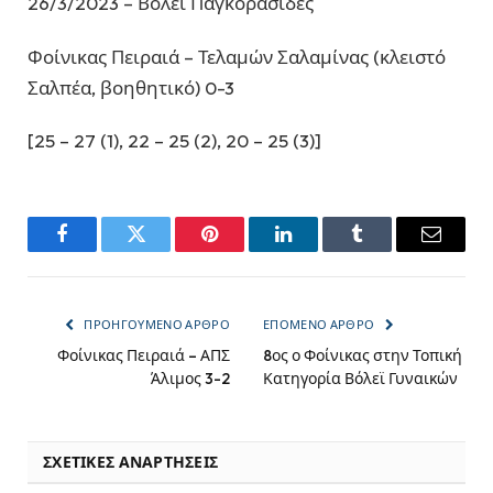
26/3/2023 – Βόλεϊ Παγκορασίδες
Φοίνικας Πειραιά – Τελαμών Σαλαμίνας (κλειστό
Σαλπέα, βοηθητικό) 0-3
[25 – 27 (1), 22 – 25 (2), 20 – 25 (3)]
Facebook
Twitter
Pinterest
LinkedIn
Tumblr
Email
ΠΡΟΗΓΟΎΜΕΝΟ ΆΡΘΡΟ
ΕΠΌΜΕΝΟ ΆΡΘΡΟ
Φοίνικας Πειραιά – ΑΠΣ
8ος ο Φοίνικας στην Τοπική
Άλιμος 3-2
Κατηγορία Βόλεϊ Γυναικών
ΣΧΕΤΙΚΈΣ ΑΝΑΡΤΉΣΕΙΣ