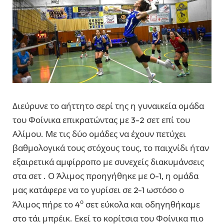
Διεύρυνε το αήττητο σερί της η γυναικεία ομάδα
του Φοίνικα επικρατώντας με 3-2 σετ επί του
Αλίμου. Με τις δύο ομάδες να έχουν πετύχει
βαθμολογικά τους στόχους τους, το παιχνίδι ήταν
εξαιρετικά αμφίρροπο με συνεχείς διακυμάνσεις
στα σετ . Ο Άλιμος προηγήθηκε με 0-1, η ομάδα
μας κατάφερε να το γυρίσει σε 2-1 ωστόσο ο
ο
Άλιμος πήρε το 4
σετ εύκολα και οδηγηθήκαμε
στο τάι μπρέικ. Εκεί το κορίτσια του Φοίνικα πιο