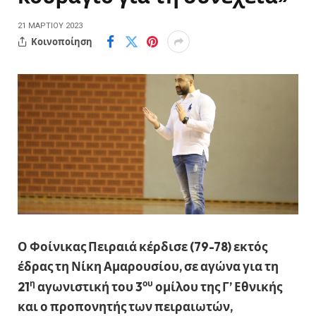
21 ΜΑΡΤΊΟΥ 2023
Κοινοποίηση
Ο Φοίνικας Πειραιά κέρδισε (79-78) εκτός
έδρας τη Νίκη Αμαρουσίου, σε αγώνα για τη
η
ου
21
αγωνιστική του 3
ομίλου της Γ’ Εθνικής
και ο προπονητής των πειραιωτών,