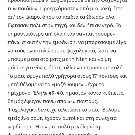
των παιδιών. Προερχόμασταν από μια κακή ήττα
απ’ τον Ίκαρο, όπου τα παιδιά τα έδωσαν όλα.
Έφτασαν πάλι στην πηγή και δεν ήπιαν νερό. Το
σημαντικότερο απ’ όλα ήταν να «πατήσουμε»
πάνω σ’ αυτήν την εμφάνιση, να μπορέσουμε λίγο
να τούς αναστυλώσουμε ψυχολογικά, ώστε να
μπούμε μέσα στο ματς με τη Νίκη και να μη
μιλάμε για νίκες-ήττες, αλλά να περάσουμε καλά.
Το ματς έφυγε πολύ γρήγορα στους 17 πόντους και
μετά θέλαμε να το «μαζέψουμε» μέχρι το
ημίχρονο. Έληξε 43-40, ήμασταν κοντά κι έπειτα
δε μάς έφυγαν πάνω από 5-6 πόντους.
Ψυχολογικά δεν είχε τελειώσει το ματς. Βάλαμε
εμείς ένα σουτ, έχασαν αυτοί και στη συνέχεια
κερδίσαμε. Ήταν μια πολύ μεγάλη νίκη
ψυχολογικά, που μάς έδωσε κουράγιο.