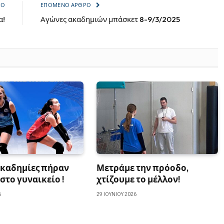
ΡΟ
ΕΠΌΜΕΝΟ ΆΡΘΡΟ
α!
Αγώνες ακαδημιών μπάσκετ 8-9/3/2025
ακαδημίες πήραν
Μετράμε την πρόοδο,
 στο γυναικείο !
χτίζουμε το μέλλον!
6
29 ΙΟΥΝΊΟΥ 2026