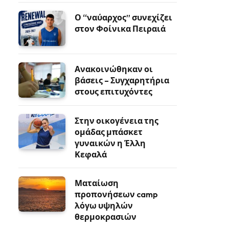
Ο “ναύαρχος” συνεχίζει
στον Φοίνικα Πειραιά
Ανακοινώθηκαν οι
βάσεις – Συγχαρητήρια
στους επιτυχόντες
Στην οικογένεια της
ομάδας μπάσκετ
γυναικών η Έλλη
Κεφαλά
Ματαίωση
προπονήσεων camp
λόγω υψηλών
θερμοκρασιών