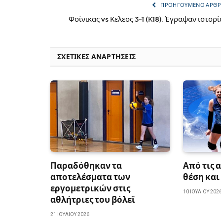
ΠΡΟΗΓΟΎΜΕΝΟ ΆΡΘ
Φοίνικας vs Κελεος 3-1 (Κ18). Έγραψαν ιστορί
ΣΧΕΤΙΚΈΣ ΑΝΑΡΤΉΣΕΙΣ
Παραδόθηκαν τα
Από τις 
αποτελέσματα των
θέση και
εργομετρικών στις
10 ΙΟΥΛΊΟΥ 202
αθλήτριες του βόλεϊ
21 ΙΟΥΛΊΟΥ 2026