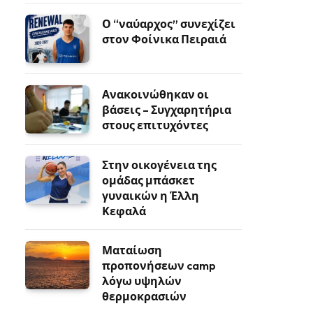
Ο “ναύαρχος” συνεχίζει
στον Φοίνικα Πειραιά
Ανακοινώθηκαν οι
βάσεις – Συγχαρητήρια
στους επιτυχόντες
Στην οικογένεια της
ομάδας μπάσκετ
γυναικών η Έλλη
Κεφαλά
Ματαίωση
προπονήσεων camp
λόγω υψηλών
θερμοκρασιών