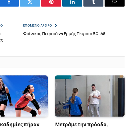
Facebook
Twitter
Pinterest
LinkedIn
Tumblr
Email
ΡΟ
ΕΠΌΜΕΝΟ ΆΡΘΡΟ
οι
Φοίνικας Πειραιά vs Ερμής Πειραιά 50-68
ες
ακαδημίες πήραν
Μετράμε την πρόοδο,