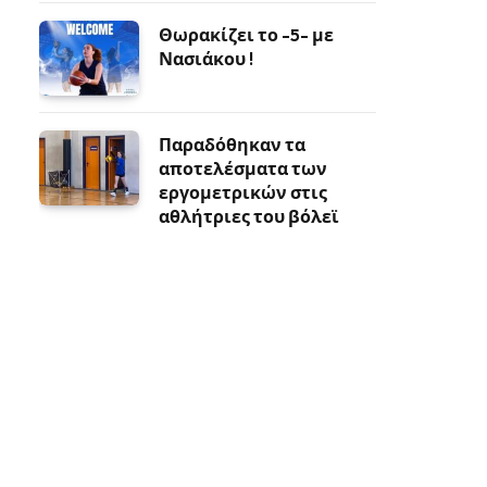
Θωρακίζει το -5- με
Νασιάκου !
Παραδόθηκαν τα
αποτελέσματα των
εργομετρικών στις
αθλήτριες του βόλεϊ