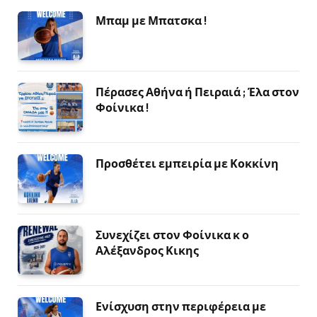
Μπαμ με Μπατσκα !
Πέρασες Αθήνα ή Πειραιά ; Έλα στον
Φοίνικα !
Προσθέτει εμπειρία με Κοκκίνη
Συνεχίζει στον Φοίνικα κ ο
Αλέξανδρος Κικης
Ενίσχυση στην περιφέρεια με