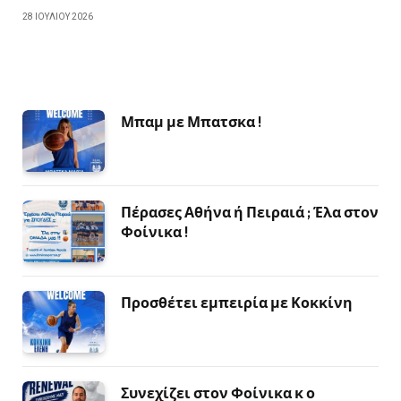
28 ΙΟΥΛΊΟΥ 2026
Μπαμ με Μπατσκα !
Πέρασες Αθήνα ή Πειραιά ; Έλα στον
Φοίνικα !
Προσθέτει εμπειρία με Κοκκίνη
Συνεχίζει στον Φοίνικα κ ο