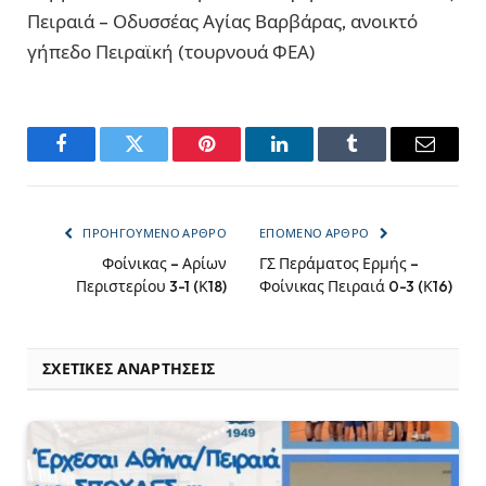
Πειραιά – Οδυσσέας Αγίας Βαρβάρας, ανοικτό
γήπεδο Πειραϊκή (τουρνουά ΦΕΑ)
Facebook
Twitter
Pinterest
LinkedIn
Tumblr
Email
ΠΡΟΗΓΟΎΜΕΝΟ ΆΡΘΡΟ
ΕΠΌΜΕΝΟ ΆΡΘΡΟ
Φοίνικας – Αρίων
ΓΣ Περάματος Ερμής –
Περιστερίου 3-1 (Κ18)
Φοίνικας Πειραιά 0-3 (Κ16)
ΣΧΕΤΙΚΈΣ ΑΝΑΡΤΉΣΕΙΣ