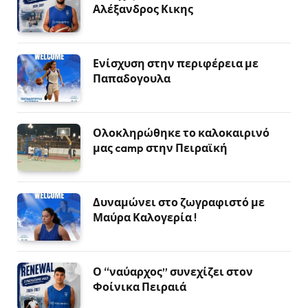
Αλέξανδρος Κικης
Ενίσχυση στην περιφέρεια με
Παπαδογουλα
Ολοκληρώθηκε το καλοκαιρινό
μας camp στην Πειραϊκή
Δυναμώνει στο ζωγραφιστό με
Μαύρα Καλογερία !
Ο “ναύαρχος” συνεχίζει στον
Φοίνικα Πειραιά