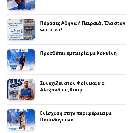
Πέρασες Αθήνα ή Πειραιά ; Έλα στον
Φοίνικα !
Προσθέτει εμπειρία με Κοκκίνη
Συνεχίζει στον Φοίνικα κ ο
Αλέξανδρος Κικης
Ενίσχυση στην περιφέρεια με
Παπαδογουλα