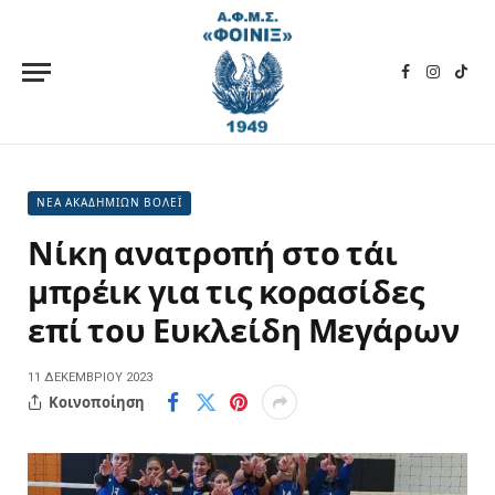
Facebook
Instagra
TikT
ΝΕΑ ΑΚΑΔΗΜΙΩΝ ΒΟΛΕΪ
Νίκη ανατροπή στο τάι
μπρέικ για τις κορασίδες
επί του Ευκλείδη Μεγάρων
11 ΔΕΚΕΜΒΡΊΟΥ 2023
Κοινοποίηση