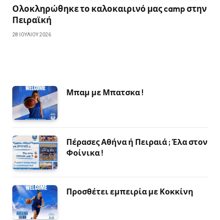
Ολοκληρώθηκε το καλοκαιρινό μας camp στην
Πειραϊκή
28 ΙΟΥΛΊΟΥ 2026
Μπαμ με Μπατσκα !
Πέρασες Αθήνα ή Πειραιά ; Έλα στον
Φοίνικα !
Προσθέτει εμπειρία με Κοκκίνη