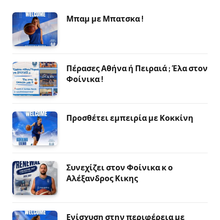
Μπαμ με Μπατσκα !
Πέρασες Αθήνα ή Πειραιά ; Έλα στον
Φοίνικα !
Προσθέτει εμπειρία με Κοκκίνη
Συνεχίζει στον Φοίνικα κ ο
Αλέξανδρος Κικης
Ενίσχυση στην περιφέρεια με