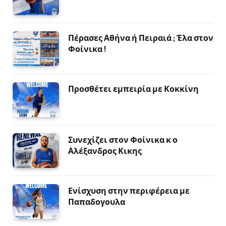
Πέρασες Αθήνα ή Πειραιά ; Έλα στον
Φοίνικα !
Προσθέτει εμπειρία με Κοκκίνη
Συνεχίζει στον Φοίνικα κ ο
Αλέξανδρος Κικης
Ενίσχυση στην περιφέρεια με
Παπαδογουλα