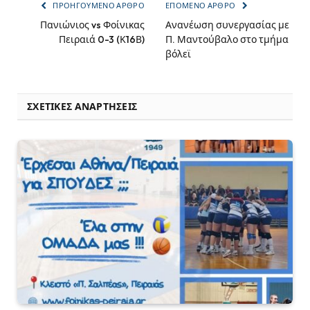
ΠΡΟΗΓΟΎΜΕΝΟ ΆΡΘΡΟ
ΕΠΌΜΕΝΟ ΆΡΘΡΟ
Πανιώνιος vs Φοίνικας
Ανανέωση συνεργασίας με
Πειραιά 0-3 (Κ16Β)
Π. Μαντούβαλο στο τμήμα
βόλεϊ
ΣΧΕΤΙΚΈΣ ΑΝΑΡΤΉΣΕΙΣ