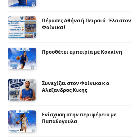
Πέρασες Αθήνα ή Πειραιά ; Έλα στον
Φοίνικα !
Προσθέτει εμπειρία με Κοκκίνη
Συνεχίζει στον Φοίνικα κ ο
Αλέξανδρος Κικης
Ενίσχυση στην περιφέρεια με
Παπαδογουλα