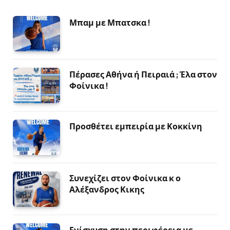
Μπαμ με Μπατσκα !
Πέρασες Αθήνα ή Πειραιά ; Έλα στον
Φοίνικα !
Προσθέτει εμπειρία με Κοκκίνη
Συνεχίζει στον Φοίνικα κ ο
Αλέξανδρος Κικης