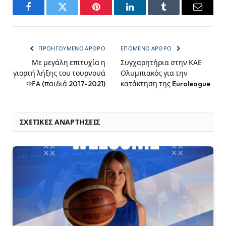
Facebook
Twitter
Pinterest
LinkedIn
Tumblr
Email
ΠΡΟΗΓΟΎΜΕΝΟ ΆΡΘΡΟ
ΕΠΌΜΕΝΟ ΆΡΘΡΟ
Με μεγάλη επιτυχία η
Συγχαρητήρια στην ΚΑΕ
γιορτή λήξης του τουρνουά
Ολυμπιακός για την
ΦΕΑ (παιδιά 2017-2021)
κατάκτηση της Euroleague
ΣΧΕΤΙΚΈΣ ΑΝΑΡΤΉΣΕΙΣ