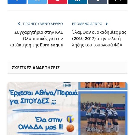
Facebook
Twitter
Pinterest
LinkedIn
Tumblr
Email
ΠΡΟΗΓΟΎΜΕΝΟ ΆΡΘΡΟ
ΕΠΌΜΕΝΟ ΆΡΘΡΟ
Συγχαρητήρια στην ΚΑΕ
Έλαμψαν οι ακαδημίες μας
Ολυμπιακός για την
(2015-2017) στην τελετή
κατάκτηση της Euroleague
λήξης του τουρνουά ΦΕΑ
ΣΧΕΤΙΚΈΣ ΑΝΑΡΤΉΣΕΙΣ