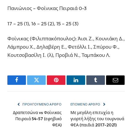
Πανιώνιος – Φοίνικας Πειραιά 0-3
17 – 25 (1), 16 – 25 (2), 15 – 25 (3)
Φοίνικας (Φιλιππακόπουλος): Άισι Ζ., Κουνιάκη Δ.,
Λάμπρου Χ., Δηλαβέρη Ε., Φετόλλι Ι., Σπύρου Φ.,
Κουτσοβασίλη Ι. (λ), Προβιά Ν., Ταμπάκου Λ.
Facebook
Twitter
Pinterest
LinkedIn
Tumblr
Email
ΠΡΟΗΓΟΎΜΕΝΟ ΆΡΘΡΟ
ΕΠΌΜΕΝΟ ΆΡΘΡΟ
Δραπετσώνα vs Φοίνικας
Με μεγάλη επιτυχία η
Πειραιά 54-57 (εφηβικό
γιορτή λήξης του τουρνουά
ΦΕΑ)
ΦΕΑ (παιδιά 2017-2021)