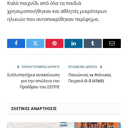
Καλό παιχνίδι από όλα τα παιδιά
χρησιμοποιήθηκαν και αθλητές μικρότερων
ηλικιών που ανταποκρίθηκαν περίφημα.
Facebook
Twitter
Pinterest
LinkedIn
Tumblr
Email
ΠΡΟΗΓΟΎΜΕΝΟ ΆΡΘΡΟ
ΕΠΌΜΕΝΟ ΆΡΘΡΟ
Συλλυπητήρια ανακοίνωση
Πανιώνιος vs Φοίνικας
για την απώλεια του
Πειραιά 0-3 (Κ16Β)
Προέδρου του ΣΕΠΠΕ
ΣΧΕΤΙΚΈΣ ΑΝΑΡΤΉΣΕΙΣ