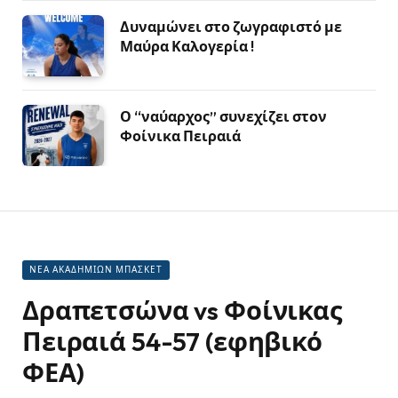
Δυναμώνει στο ζωγραφιστό με
Μαύρα Καλογερία !
Ο “ναύαρχος” συνεχίζει στον
Φοίνικα Πειραιά
ΝΕΑ ΑΚΑΔΗΜΙΩΝ ΜΠΑΣΚΕΤ
Δραπετσώνα vs Φοίνικας
Πειραιά 54-57 (εφηβικό
ΦΕΑ)