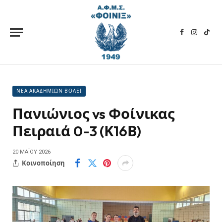
Facebook
Instagra
TikT
ΝΕΑ ΑΚΑΔΗΜΙΩΝ ΒΟΛΕΪ
Πανιώνιος vs Φοίνικας
Πειραιά 0-3 (Κ16Β)
20 ΜΑΪ́ΟΥ 2026
Κοινοποίηση