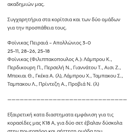
ακαδημιών μας.
Συγχαρητήρια στα κορίτσια και των δύο ομάδων
για την προσπάθεια τους.
Φοίνικας Πειραιά – Απολλώνιος 3-0
25-11, 28-26, 25-18
Φοίνικας (Φιλιππακοπουλος Α.): Λάμπρου Κ.,
Περδικουρη Π., Περσελή Ν., Γιαννάτου Τ., Αισι Ζ.,
Μπεκιαι Θ., Γκέκα Α. (λ), Λάμπρου Χ., Ταμπακου Σ.,
Ταμπακου Λ., Πρίντεζη Α., Προβιά Ν. (λ)
—————————————————————————————
Εξαιρετική κατα διαστηματα εμφάνιση για τις
κορασίδες μας Κ18 Α, για δύο σετ έβαλαν δύσκολα
στην πρωτοπόρο και αήττητη ομάδα του