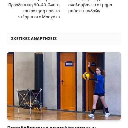
Προοδευτικη 90-40. Άνετη
αναλαμβάνει το τμήμα
επικράτηση πριν το
μπάσκετ ανδρών
ντέρμπι στο Μοσχάτο
ΣΧΕΤΙΚΈΣ ΑΝΑΡΤΉΣΕΙΣ
Παραδόθηκαν τα αποτελέσματα των