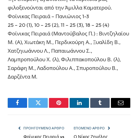
φιλοξενούνται από την Άμιλλα Καματερού.
Φοίνικας Πειραιά – Πανιώνιος 1-3
25 – 20 (1), 10 – 25 (2), 11 – 25 (3), 18 – 25 (4)
Φοίνικας Πειραιά (Μαντούβαλος Π.) : Βιντζηλαίου
Μ. (Α), Χιωτάκη Μ., Περδικούρη Α., Ξυαλίδη Β.,
Χατζηιωάννου Λ., Παπαιωάννου Σ.,
Λαμπροπούλου Χ. (λ), Φιλιππακοπούλου Β. (λ),
Σαράφη Μ., Λαδοπούλου Α., Σπυροπούλου Β.,
Δαρζέντα Μ.
Facebook
Twitter
Pinterest
LinkedIn
Tumblr
Email
ΠΡΟΗΓΟΎΜΕΝΟ ΆΡΘΡΟ
ΕΠΌΜΕΝΟ ΆΡΘΡΟ
Φοίνικας Πειραιά vs
Ο Νίκος Ζηνέλης