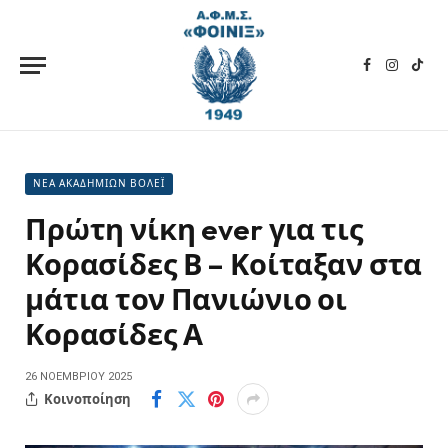
Facebook
Instagra
TikT
ΝΕΑ ΑΚΑΔΗΜΙΩΝ ΒΟΛΕΪ
Πρώτη νίκη ever για τις
Κορασίδες Β – Κοίταξαν στα
μάτια τον Πανιώνιο οι
Κορασίδες Α
26 ΝΟΕΜΒΡΊΟΥ 2025
Κοινοποίηση