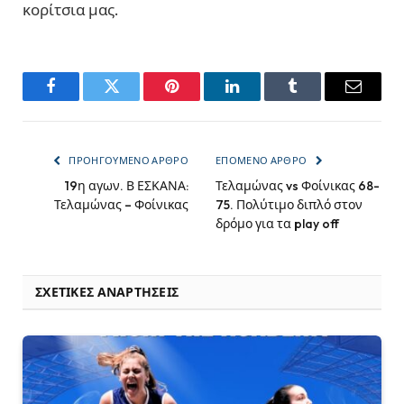
κορίτσια μας.
Facebook
Twitter
Pinterest
LinkedIn
Tumblr
Email
ΠΡΟΗΓΟΎΜΕΝΟ ΆΡΘΡΟ
ΕΠΌΜΕΝΟ ΆΡΘΡΟ
19η αγων. Β ΕΣΚΑΝΑ:
Τελαμώνας vs Φοίνικας 68-
Τελαμώνας – Φοίνικας
75. Πολύτιμο διπλό στον
δρόμο για τα play off
ΣΧΕΤΙΚΈΣ ΑΝΑΡΤΉΣΕΙΣ