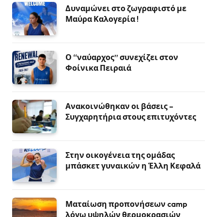
Δυναμώνει στο ζωγραφιστό με
Μαύρα Καλογερία !
Ο “ναύαρχος” συνεχίζει στον
Φοίνικα Πειραιά
Ανακοινώθηκαν οι βάσεις –
Συγχαρητήρια στους επιτυχόντες
Στην οικογένεια της ομάδας
μπάσκετ γυναικών η Έλλη Κεφαλά
Ματαίωση προπονήσεων camp
λόγω υψηλών θερμοκρασιών