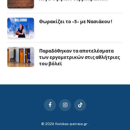
Θωρακίζει το -5- με Νασιάκου !
Παραδόθηκαν τα αποτελέσματα
των εργομετρικών στις αθλήτριες
του βόλεϊ
Facebook
Instagram
TikTok
© 2026 foinikas-peiraia.gr
.