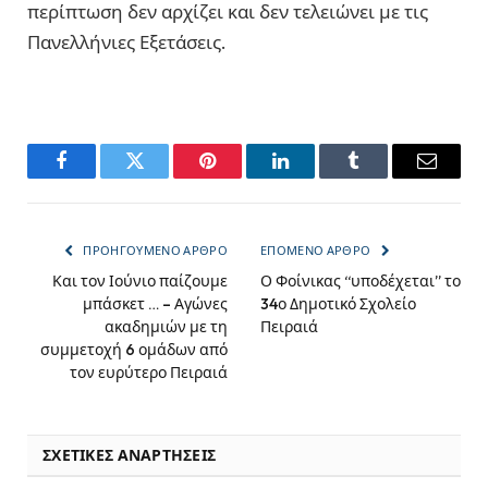
περίπτωση δεν αρχίζει και δεν τελειώνει με τις
Πανελλήνιες Εξετάσεις.
Facebook
Twitter
Pinterest
LinkedIn
Tumblr
Email
ΠΡΟΗΓΟΎΜΕΝΟ ΆΡΘΡΟ
ΕΠΌΜΕΝΟ ΆΡΘΡΟ
Και τον Ιούνιο παίζουμε
Ο Φοίνικας “υποδέχεται” το
μπάσκετ … – Αγώνες
34ο Δημοτικό Σχολείο
ακαδημιών με τη
Πειραιά
συμμετοχή 6 ομάδων από
τον ευρύτερο Πειραιά
ΣΧΕΤΙΚΈΣ ΑΝΑΡΤΉΣΕΙΣ