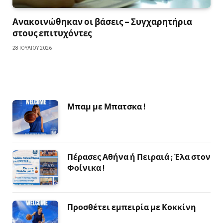
Ανακοινώθηκαν οι βάσεις – Συγχαρητήρια
στους επιτυχόντες
28 ΙΟΥΛΊΟΥ 2026
Μπαμ με Μπατσκα !
Πέρασες Αθήνα ή Πειραιά ; Έλα στον
Φοίνικα !
Προσθέτει εμπειρία με Κοκκίνη