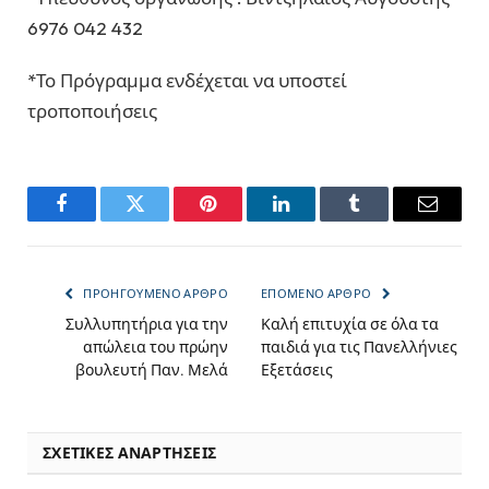
6976 042 432
*Το Πρόγραμμα ενδέχεται να υποστεί
τροποποιήσεις
Facebook
Twitter
Pinterest
LinkedIn
Tumblr
Email
ΠΡΟΗΓΟΎΜΕΝΟ ΆΡΘΡΟ
ΕΠΌΜΕΝΟ ΆΡΘΡΟ
Συλλυπητήρια για την
Καλή επιτυχία σε όλα τα
απώλεια του πρώην
παιδιά για τις Πανελλήνιες
βουλευτή Παν. Μελά
Εξετάσεις
ΣΧΕΤΙΚΈΣ ΑΝΑΡΤΉΣΕΙΣ