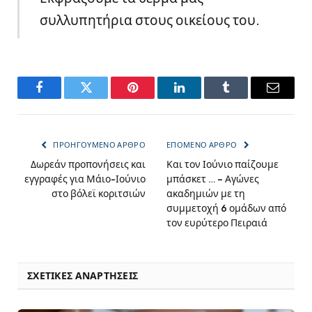
συλλυπητήρια στους οικείους του.
Facebook
Twitter
Pinterest
LinkedIn
Tumblr
Email
ΠΡΟΗΓΟΎΜΕΝΟ ΆΡΘΡΟ
ΕΠΌΜΕΝΟ ΆΡΘΡΟ
Δωρεάν προπονήσεις και
Και τον Ιούνιο παίζουμε
εγγραφές για Μάιο-Ιούνιο
μπάσκετ … – Αγώνες
στο βόλεϊ κοριτσιών
ακαδημιών με τη
συμμετοχή 6 ομάδων από
τον ευρύτερο Πειραιά
ΣΧΕΤΙΚΈΣ ΑΝΑΡΤΉΣΕΙΣ