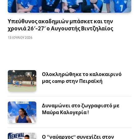
Υπεύθυνος ακαδημιών μπάσκετ και την
χρονιά 26′-27′ ο Αυγουστής Βιντζηλαίος
13 ΙΟΥΛΊΟΥ 2026
Ολοκληρώθηκε το καλοκαιρινό
μας camp στην Πειραϊκή
Δυναμώνει στο ζωγραφιστό με
Μαύρα Καλογερία !
Ο “ναύαρχος” συνεχίζει στον