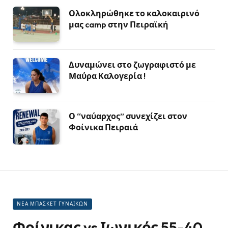
Ολοκληρώθηκε το καλοκαιρινό
μας camp στην Πειραϊκή
Δυναμώνει στο ζωγραφιστό με
Μαύρα Καλογερία !
Ο “ναύαρχος” συνεχίζει στον
Φοίνικα Πειραιά
ΝΕΑ ΜΠΑΣΚΕΤ ΓΥΝΑΙΚΩΝ
Φοίνικας vs Ιωνικός 55-40