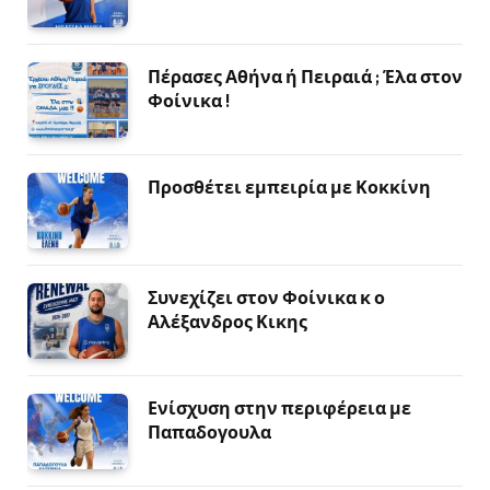
Πέρασες Αθήνα ή Πειραιά ; Έλα στον
Φοίνικα !
Προσθέτει εμπειρία με Κοκκίνη
Συνεχίζει στον Φοίνικα κ ο
Αλέξανδρος Κικης
Ενίσχυση στην περιφέρεια με
Παπαδογουλα