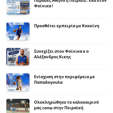
Πέρασες Αθήνα ή Πειραιά ; Έλα στον
Φοίνικα !
Προσθέτει εμπειρία με Κοκκίνη
Συνεχίζει στον Φοίνικα κ ο
Αλέξανδρος Κικης
Ενίσχυση στην περιφέρεια με
Παπαδογουλα
Ολοκληρώθηκε το καλοκαιρινό
μας camp στην Πειραϊκή