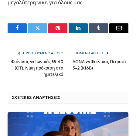
μεγαλύτερη νίκη για όλους μας.
Facebook
Twitter
Pinterest
LinkedIn
Tumblr
Email
ΠΡΟΗΓΟΎΜΕΝΟ ΆΡΘΡΟ
ΕΠΌΜΕΝΟ ΆΡΘΡΟ
Φοίνικας vs Ιωνικός 55-40
ΑΟΝΑ vs Φοίνικας Πειραιά
(ΟΤ). Νίκη πρόκριση στα
3-2 (Κ16Β)
ημιτελικά
ΣΧΕΤΙΚΈΣ ΑΝΑΡΤΉΣΕΙΣ