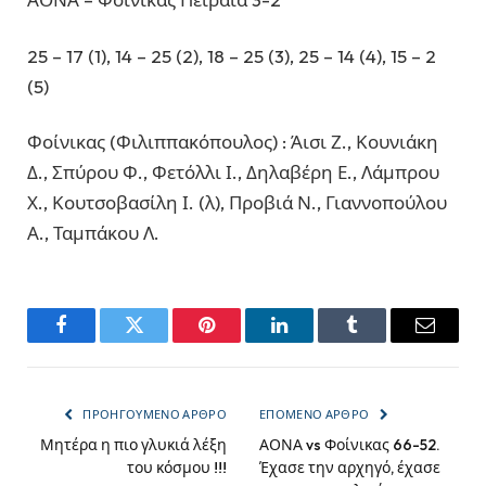
25 – 17 (1), 14 – 25 (2), 18 – 25 (3), 25 – 14 (4), 15 – 2
(5)
Φοίνικας (Φιλιππακόπουλος) : Άισι Ζ., Κουνιάκη
Δ., Σπύρου Φ., Φετόλλι Ι., Δηλαβέρη Ε., Λάμπρου
Χ., Κουτσοβασίλη Ι. (λ), Προβιά Ν., Γιαννοπούλου
Α., Ταμπάκου Λ.
Facebook
Twitter
Pinterest
LinkedIn
Tumblr
Email
ΠΡΟΗΓΟΎΜΕΝΟ ΆΡΘΡΟ
ΕΠΌΜΕΝΟ ΆΡΘΡΟ
Μητέρα η πιο γλυκιά λέξη
ΑΟΝΑ vs Φοίνικας 66-52.
του κόσμου !!!
Έχασε την αρχηγό, έχασε