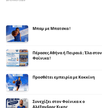
28 ΙΟΥΛΊΟΥ 2026
Μπαμ με Μπατσκα !
Πέρασες Αθήνα ή Πειραιά ; Έλα στον
Φοίνικα !
Προσθέτει εμπειρία με Κοκκίνη
Συνεχίζει στον Φοίνικα κ ο
Αλέξανδρος Κικης