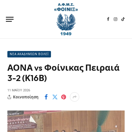
Facebook
Instagra
TikT
ΝΕΑ ΑΚΑΔΗΜΙΩΝ ΒΟΛΕΪ
ΑΟΝΑ vs Φοίνικας Πειραιά
3-2 (Κ16Β)
11 ΜΑΪ́ΟΥ 2026
Κοινοποίηση