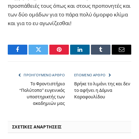
προσπάθειές τους όπως και στους προπονητές και
των δύο ομάδων για το πάρα πολύ όμορφο κλίμα
και για το ευ αγωνίζεσθαι!
Facebook
Twitter
Pinterest
LinkedIn
Tumblr
Email
ΠΡΟΗΓΟΎΜΕΝΟ ΆΡΘΡΟ
ΕΠΌΜΕΝΟ ΆΡΘΡΟ
Το Φροντιστήριο
Βρήκε το λιμάνι της και δεν
“Πολύτοπο” ευγενικός
το αφήνει η Δόμνα
υποστηρικτής των
Καραφουλίδου
ακαδημιών μας
ΣΧΕΤΙΚΈΣ ΑΝΑΡΤΉΣΕΙΣ