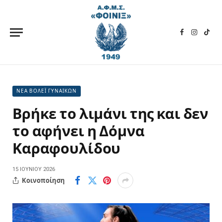
Facebook
Instagra
TikT
ΝΕΑ ΒΟΛΕΪ ΓΥΝΑΙΚΩΝ
Βρήκε το λιμάνι της και δεν
το αφήνει η Δόμνα
Καραφουλίδου
15 ΙΟΥΝΊΟΥ 2026
Κοινοποίηση