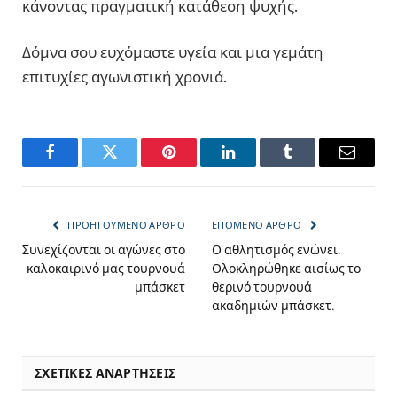
κάνοντας πραγματική κατάθεση ψυχής.
Δόμνα σου ευχόμαστε υγεία και μια γεμάτη
επιτυχίες αγωνιστική χρονιά.
Facebook
Twitter
Pinterest
LinkedIn
Tumblr
Email
ΠΡΟΗΓΟΎΜΕΝΟ ΆΡΘΡΟ
ΕΠΌΜΕΝΟ ΆΡΘΡΟ
Συνεχίζονται οι αγώνες στο
Ο αθλητισμός ενώνει.
καλοκαιρινό μας τουρνουά
Ολοκληρώθηκε αισίως το
μπάσκετ
θερινό τουρνουά
ακαδημιών μπάσκετ.
ΣΧΕΤΙΚΈΣ ΑΝΑΡΤΉΣΕΙΣ